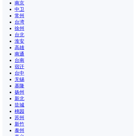
南京
中卫
常州
台湾
徐州
台北
淮安
高雄
南通
台南
宿迁
台中
无锡
基隆
扬州
新北
盐城
桃园
苏州
新竹
泰州