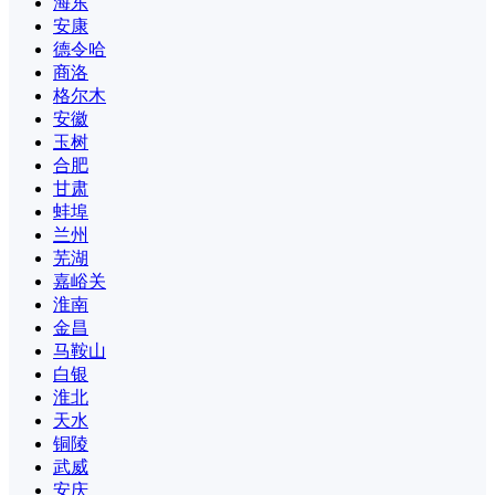
海东
安康
德令哈
商洛
格尔木
安徽
玉树
合肥
甘肃
蚌埠
兰州
芜湖
嘉峪关
淮南
金昌
马鞍山
白银
淮北
天水
铜陵
武威
安庆