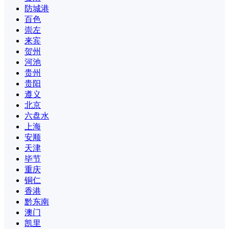
防城港
百色
崇左
来宾
贺州
河池
贵州
贵阳
遵义
北京
六盘水
上海
安顺
天津
毕节
重庆
铜仁
香港
黔东南
澳门
凯里