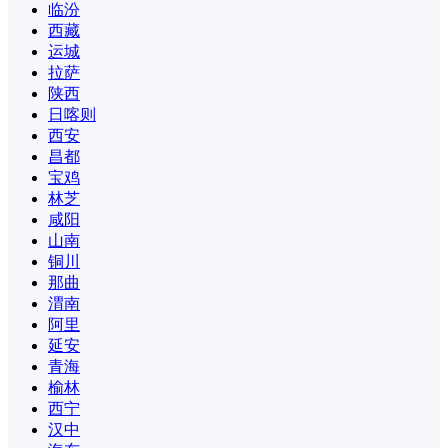
临汾
西藏
运城
拉萨
陕西
日喀则
西安
昌都
宝鸡
林芝
咸阳
山南
铜川
那曲
渭南
阿里
延安
青海
榆林
西宁
汉中