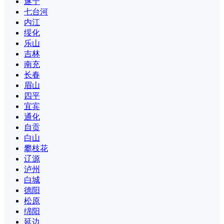
遂宁
七台河
内江
绥化
乐山
吉林
南充
长春
眉山
四平
宜宾
通化
自贡
白山
攀枝花
辽源
泸州
白城
德阳
松原
绵阳
延边