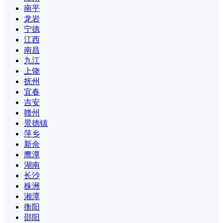
南平
龙岩
宁德
江西
南昌
九江
上饶
抚州
宜春
吉安
赣州
景德镇
萍乡
新余
鹰潭
湖南
长沙
株洲
湘潭
衡阳
邵阳