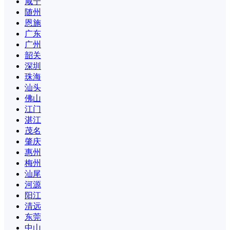
咸宁
随州
恩施
广东
广州
韶关
深圳
珠海
汕头
佛山
江门
湛江
茂名
肇庆
惠州
梅州
汕尾
河源
阳江
清远
东莞
中山