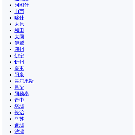
阿图什
山西
喀什
太原
和田
大同
伊犁
朔州
伊宁
忻州
奎屯
阳泉
霍尔果斯
吕梁
阿勒泰
晋中
塔城
长治
乌苏
晋城
沙湾