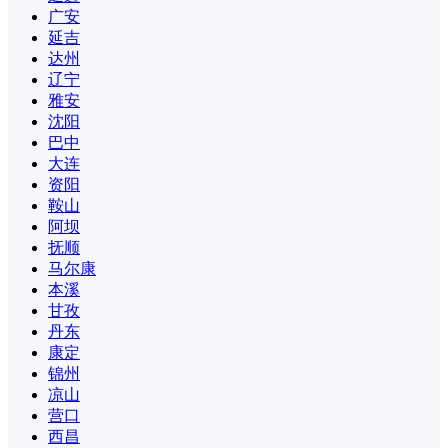
广安
延吉
达州
辽宁
雅安
沈阳
巴中
大连
资阳
鞍山
阿坝
抚顺
马尔康
本溪
甘孜
丹东
康定
锦州
凉山
营口
西昌