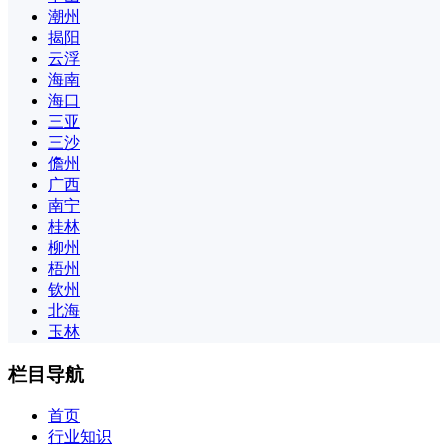
潮州
揭阳
云浮
海南
海口
三亚
三沙
儋州
广西
南宁
桂林
柳州
梧州
钦州
北海
玉林
栏目导航
首页
行业知识