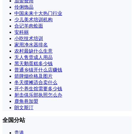
加盟费用
伶俐饰品
中国未来十大热门行业
少儿美术培训机构
合记羊肉烩面
安科丽
小吃技术培训
家用净水器排名
农村最缺什么生意
无人售货成人用品
黑天鹅蛋糕多少钱
普通乡镇开什么店赚钱
箭牌烟价格及图片
冬天摆摊适合卖什么
开个养生馆需要多少钱
射击俱乐部执照怎么办
鹿角巷加盟
朗文斯汀
全国分站
贵港