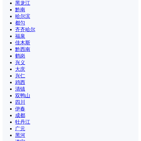
黑龙江
黔南
哈尔滨
都匀
齐齐哈尔
福泉
佳木斯
黔西南
鹤岗
兴义
大庆
兴仁
鸡西
清镇
双鸭山
四川
伊春
成都
牡丹江
广元
黑河