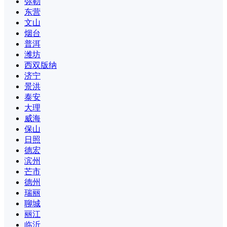
弥勒
东营
文山
烟台
普洱
潍坊
西双版纳
济宁
景洪
泰安
大理
威海
保山
日照
德宏
滨州
芒市
德州
瑞丽
聊城
丽江
临沂