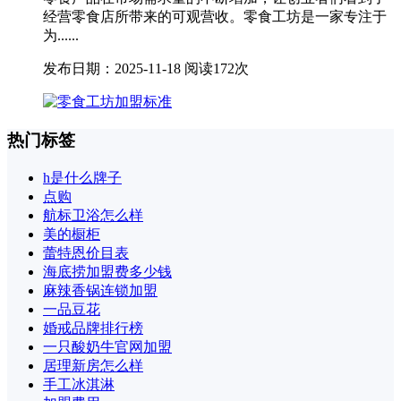
经营零食店所带来的可观营收。零食工坊是一家专注于
为......
发布日期：2025-11-18
阅读172次
热门标签
h是什么牌子
点购
航标卫浴怎么样
美的橱柜
蕾特恩价目表
海底捞加盟费多少钱
麻辣香锅连锁加盟
一品豆花
婚戒品牌排行榜
一只酸奶牛官网加盟
居理新房怎么样
手工冰淇淋