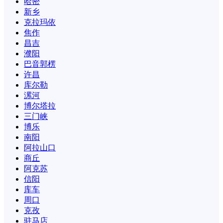
哈密
新乡
克拉玛依
焦作
昌吉
濮阳
巴音郭楞
许昌
库尔勒
漯河
博尔塔拉
三门峡
博乐
南阳
阿拉山口
商丘
阿克苏
信阳
库车
周口
克孜
驻马店