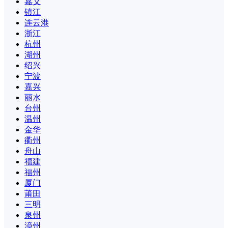
嘉义
镇江
连云港
浙江
杭州
湖州
绍兴
宁波
嘉兴
丽水
台州
温州
金华
衢州
舟山
福建
福州
厦门
莆田
三明
泉州
漳州