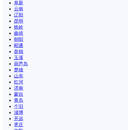
阜新
云南
辽阳
昆明
铁岭
曲靖
朝阳
昭通
盘锦
玉溪
葫芦岛
楚雄
山东
红河
济南
蒙自
青岛
个旧
淄博
开远
枣庄