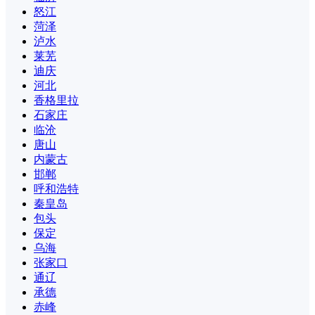
怒江
菏泽
泸水
莱芜
迪庆
河北
香格里拉
石家庄
临沧
唐山
内蒙古
邯郸
呼和浩特
秦皇岛
包头
保定
乌海
张家口
通辽
承德
赤峰