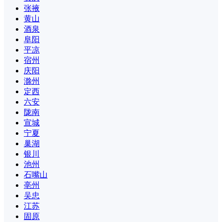
张掖
黄山
酒泉
阜阳
平凉
宿州
庆阳
滁州
定西
六安
陇南
宣城
宁夏
巢湖
银川
池州
石嘴山
亳州
吴忠
江苏
固原