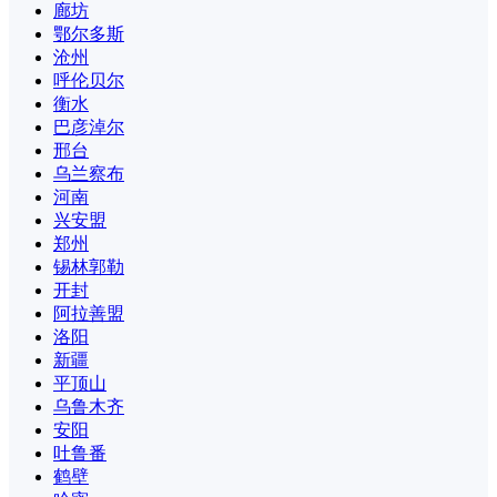
廊坊
鄂尔多斯
沧州
呼伦贝尔
衡水
巴彦淖尔
邢台
乌兰察布
河南
兴安盟
郑州
锡林郭勒
开封
阿拉善盟
洛阳
新疆
平顶山
乌鲁木齐
安阳
吐鲁番
鹤壁