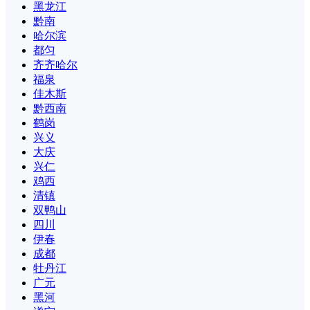
黑龙江
黔南
哈尔滨
都匀
齐齐哈尔
福泉
佳木斯
黔西南
鹤岗
兴义
大庆
兴仁
鸡西
清镇
双鸭山
四川
伊春
成都
牡丹江
广元
黑河