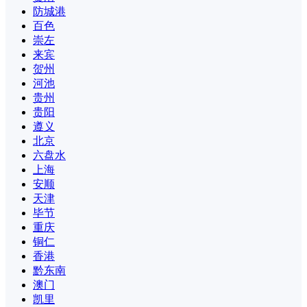
防城港
百色
崇左
来宾
贺州
河池
贵州
贵阳
遵义
北京
六盘水
上海
安顺
天津
毕节
重庆
铜仁
香港
黔东南
澳门
凯里