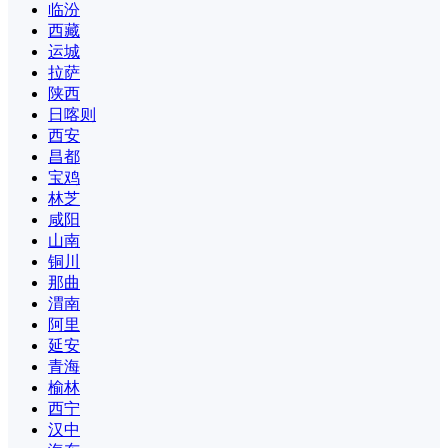
临汾
西藏
运城
拉萨
陕西
日喀则
西安
昌都
宝鸡
林芝
咸阳
山南
铜川
那曲
渭南
阿里
延安
青海
榆林
西宁
汉中