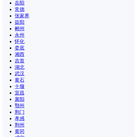
岳阳
常德
张家界
益阳
郴州
永州
怀化
娄底
湘西
吉首
湖北
武汉
黄石
十堰
宜昌
襄阳
鄂州
荆门
孝感
荆州
黄冈