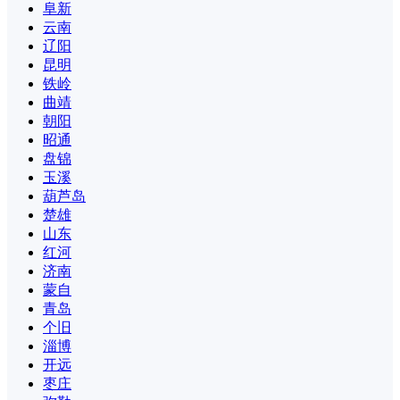
阜新
云南
辽阳
昆明
铁岭
曲靖
朝阳
昭通
盘锦
玉溪
葫芦岛
楚雄
山东
红河
济南
蒙自
青岛
个旧
淄博
开远
枣庄