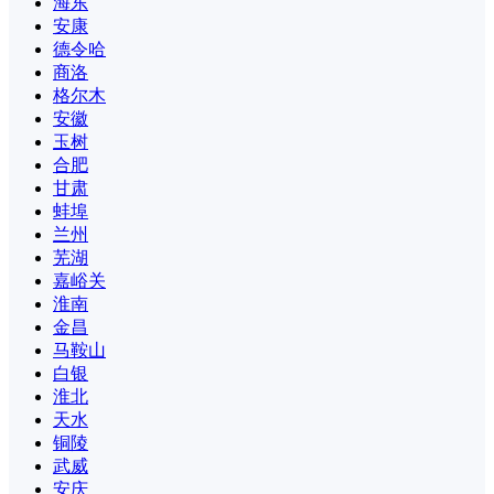
海东
安康
德令哈
商洛
格尔木
安徽
玉树
合肥
甘肃
蚌埠
兰州
芜湖
嘉峪关
淮南
金昌
马鞍山
白银
淮北
天水
铜陵
武威
安庆