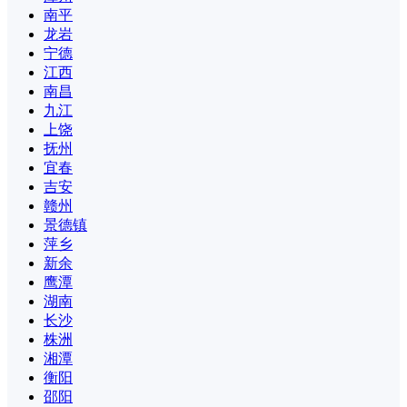
南平
龙岩
宁德
江西
南昌
九江
上饶
抚州
宜春
吉安
赣州
景德镇
萍乡
新余
鹰潭
湖南
长沙
株洲
湘潭
衡阳
邵阳