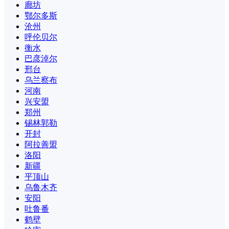
廊坊
鄂尔多斯
沧州
呼伦贝尔
衡水
巴彦淖尔
邢台
乌兰察布
河南
兴安盟
郑州
锡林郭勒
开封
阿拉善盟
洛阳
新疆
平顶山
乌鲁木齐
安阳
吐鲁番
鹤壁