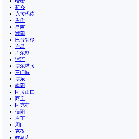
哈密
新乡
克拉玛依
焦作
昌吉
濮阳
巴音郭楞
许昌
库尔勒
漯河
博尔塔拉
三门峡
博乐
南阳
阿拉山口
商丘
阿克苏
信阳
库车
周口
克孜
驻马店