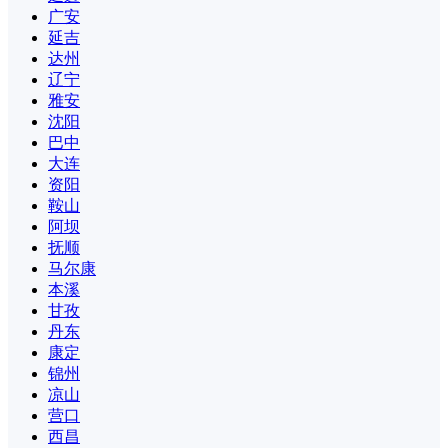
广安
延吉
达州
辽宁
雅安
沈阳
巴中
大连
资阳
鞍山
阿坝
抚顺
马尔康
本溪
甘孜
丹东
康定
锦州
凉山
营口
西昌