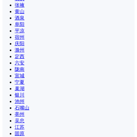
张掖
黄山
酒泉
阜阳
平凉
宿州
庆阳
滁州
定西
六安
陇南
宣城
宁夏
巢湖
银川
池州
石嘴山
亳州
吴忠
江苏
固原