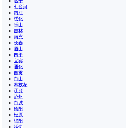
遂宁
七台河
内江
绥化
乐山
吉林
南充
长春
眉山
四平
宜宾
通化
自贡
白山
攀枝花
辽源
泸州
白城
德阳
松原
绵阳
延边