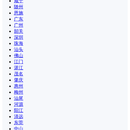
咸宁
随州
恩施
广东
广州
韶关
深圳
珠海
汕头
佛山
江门
湛江
茂名
肇庆
惠州
梅州
汕尾
河源
阳江
清远
东莞
中山