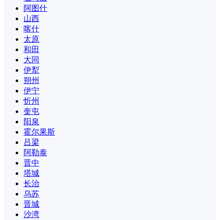
阿图什
山西
喀什
太原
和田
大同
伊犁
朔州
伊宁
忻州
奎屯
阳泉
霍尔果斯
吕梁
阿勒泰
晋中
塔城
长治
乌苏
晋城
沙湾