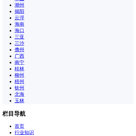
潮州
揭阳
云浮
海南
海口
三亚
三沙
儋州
广西
南宁
桂林
柳州
梧州
钦州
北海
玉林
栏目导航
首页
行业知识