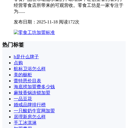
经营零食店所带来的可观营收。零食工坊是一家专注于
为......
发布日期：2025-11-18
阅读172次
热门标签
h是什么牌子
点购
航标卫浴怎么样
美的橱柜
蕾特恩价目表
海底捞加盟费多少钱
麻辣香锅连锁加盟
一品豆花
婚戒品牌排行榜
一只酸奶牛官网加盟
居理新房怎么样
手工冰淇淋