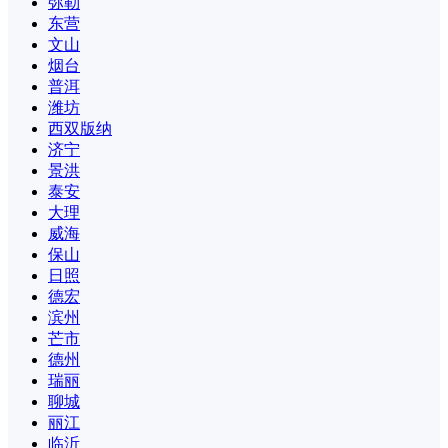
弥勒
东营
文山
烟台
普洱
潍坊
西双版纳
济宁
景洪
泰安
大理
威海
保山
日照
德宏
滨州
芒市
德州
瑞丽
聊城
丽江
临沂