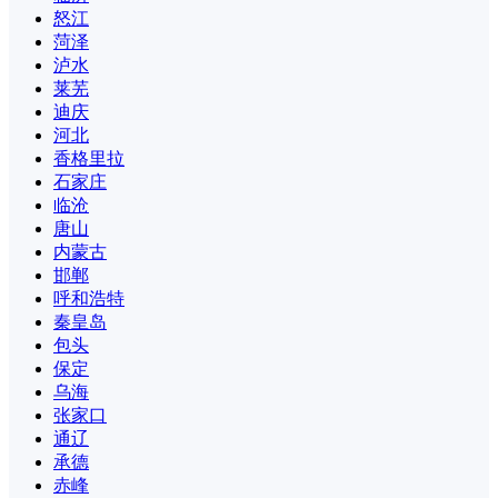
怒江
菏泽
泸水
莱芜
迪庆
河北
香格里拉
石家庄
临沧
唐山
内蒙古
邯郸
呼和浩特
秦皇岛
包头
保定
乌海
张家口
通辽
承德
赤峰