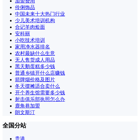
加盟费用
伶俐饰品
中国未来十大热门行业
少儿美术培训机构
合记羊肉烩面
安科丽
小吃技术培训
家用净水器排名
农村最缺什么生意
无人售货成人用品
黑天鹅蛋糕多少钱
普通乡镇开什么店赚钱
箭牌烟价格及图片
冬天摆摊适合卖什么
开个养生馆需要多少钱
射击俱乐部执照怎么办
鹿角巷加盟
朗文斯汀
全国分站
贵港