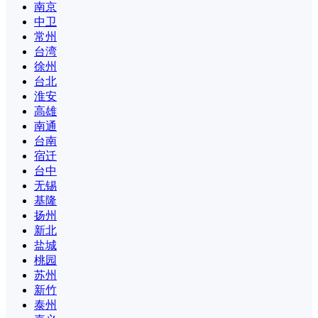
南京
中卫
常州
台湾
徐州
台北
淮安
高雄
南通
台南
宿迁
台中
无锡
基隆
扬州
新北
盐城
桃园
苏州
新竹
泰州