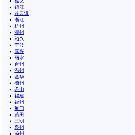
嘉义
镇江
连云港
浙江
杭州
湖州
绍兴
宁波
嘉兴
丽水
台州
温州
金华
衢州
舟山
福建
福州
厦门
莆田
三明
泉州
漳州