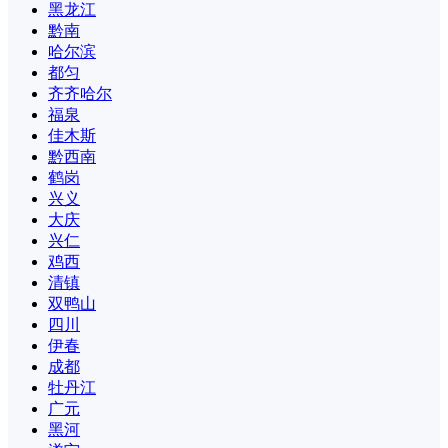
黑龙江
黔南
哈尔滨
都匀
齐齐哈尔
福泉
佳木斯
黔西南
鹤岗
兴义
大庆
兴仁
鸡西
清镇
双鸭山
四川
伊春
成都
牡丹江
广元
黑河