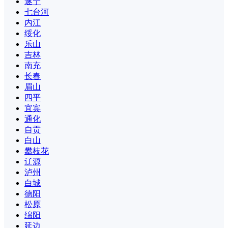
遂宁
七台河
内江
绥化
乐山
吉林
南充
长春
眉山
四平
宜宾
通化
自贡
白山
攀枝花
辽源
泸州
白城
德阳
松原
绵阳
延边