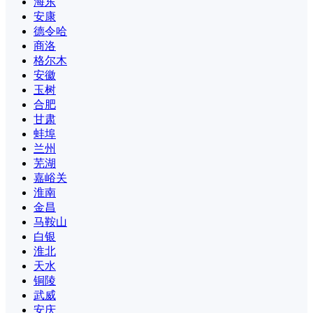
海东
安康
德令哈
商洛
格尔木
安徽
玉树
合肥
甘肃
蚌埠
兰州
芜湖
嘉峪关
淮南
金昌
马鞍山
白银
淮北
天水
铜陵
武威
安庆