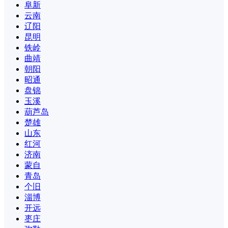
阜新
云南
辽阳
昆明
铁岭
曲靖
朝阳
昭通
盘锦
玉溪
葫芦岛
楚雄
山东
红河
济南
蒙自
青岛
个旧
淄博
开远
枣庄