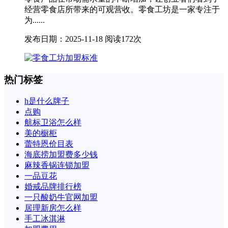
经营零食店所带来的可观营收。零食工坊是一家专注于
为......
发布日期：2025-11-18
阅读172次
热门标签
h是什么牌子
点购
航标卫浴怎么样
美的橱柜
蕾特恩价目表
海底捞加盟费多少钱
麻辣香锅连锁加盟
一品豆花
婚戒品牌排行榜
一只酸奶牛官网加盟
居理新房怎么样
手工冰淇淋