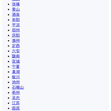
张掖
黄山
酒泉
阜阳
平凉
宿州
庆阳
滁州
定西
六安
陇南
宣城
宁夏
巢湖
银川
池州
石嘴山
亳州
吴忠
江苏
固原