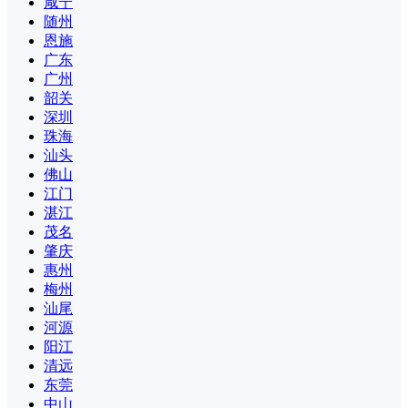
咸宁
随州
恩施
广东
广州
韶关
深圳
珠海
汕头
佛山
江门
湛江
茂名
肇庆
惠州
梅州
汕尾
河源
阳江
清远
东莞
中山