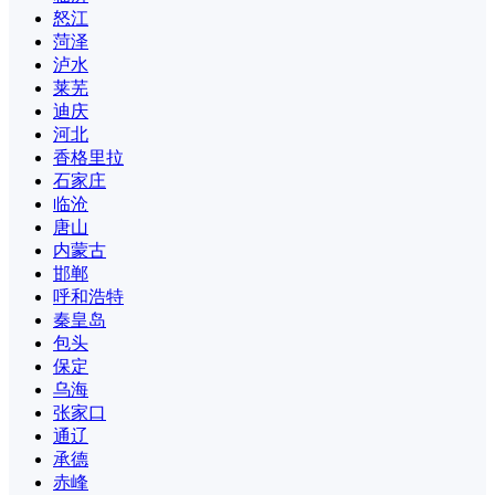
怒江
菏泽
泸水
莱芜
迪庆
河北
香格里拉
石家庄
临沧
唐山
内蒙古
邯郸
呼和浩特
秦皇岛
包头
保定
乌海
张家口
通辽
承德
赤峰