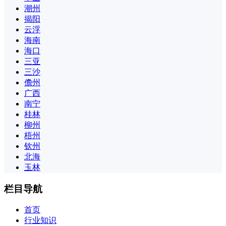
潮州
揭阳
云浮
海南
海口
三亚
三沙
儋州
广西
南宁
桂林
柳州
梧州
钦州
北海
玉林
栏目导航
首页
行业知识