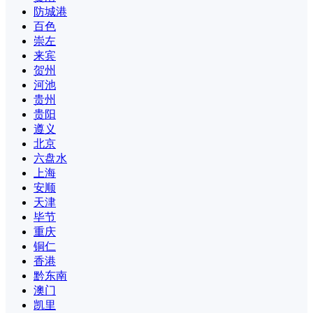
防城港
百色
崇左
来宾
贺州
河池
贵州
贵阳
遵义
北京
六盘水
上海
安顺
天津
毕节
重庆
铜仁
香港
黔东南
澳门
凯里