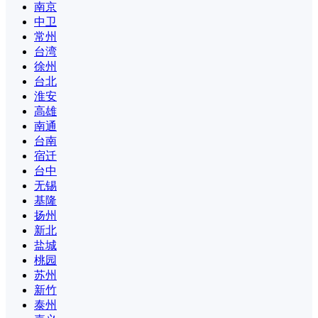
南京
中卫
常州
台湾
徐州
台北
淮安
高雄
南通
台南
宿迁
台中
无锡
基隆
扬州
新北
盐城
桃园
苏州
新竹
泰州