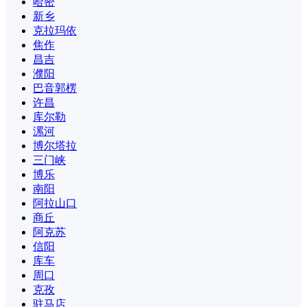
哈密
新乡
克拉玛依
焦作
昌吉
濮阳
巴音郭楞
许昌
库尔勒
漯河
博尔塔拉
三门峡
博乐
南阳
阿拉山口
商丘
阿克苏
信阳
库车
周口
克孜
驻马店