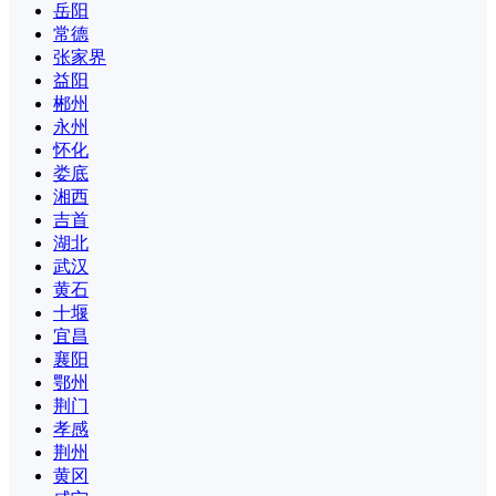
岳阳
常德
张家界
益阳
郴州
永州
怀化
娄底
湘西
吉首
湖北
武汉
黄石
十堰
宜昌
襄阳
鄂州
荆门
孝感
荆州
黄冈