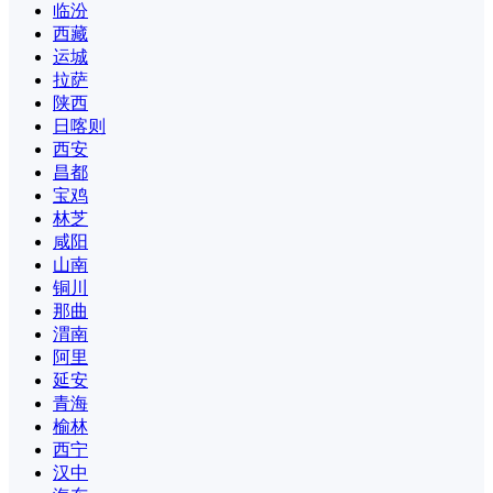
临汾
西藏
运城
拉萨
陕西
日喀则
西安
昌都
宝鸡
林芝
咸阳
山南
铜川
那曲
渭南
阿里
延安
青海
榆林
西宁
汉中