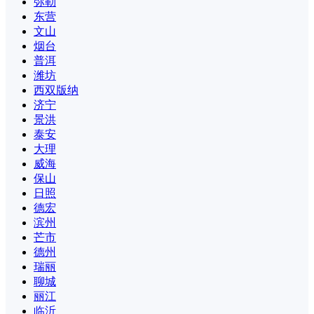
弥勒
东营
文山
烟台
普洱
潍坊
西双版纳
济宁
景洪
泰安
大理
威海
保山
日照
德宏
滨州
芒市
德州
瑞丽
聊城
丽江
临沂