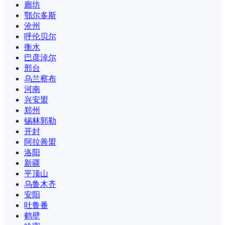
廊坊
鄂尔多斯
沧州
呼伦贝尔
衡水
巴彦淖尔
邢台
乌兰察布
河南
兴安盟
郑州
锡林郭勒
开封
阿拉善盟
洛阳
新疆
平顶山
乌鲁木齐
安阳
吐鲁番
鹤壁