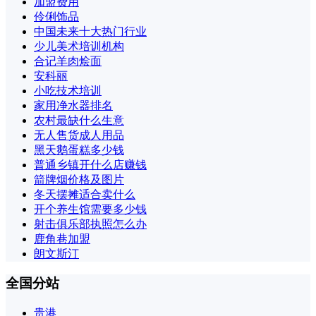
加盟费用
伶俐饰品
中国未来十大热门行业
少儿美术培训机构
合记羊肉烩面
安科丽
小吃技术培训
家用净水器排名
农村最缺什么生意
无人售货成人用品
黑天鹅蛋糕多少钱
普通乡镇开什么店赚钱
箭牌烟价格及图片
冬天摆摊适合卖什么
开个养生馆需要多少钱
射击俱乐部执照怎么办
鹿角巷加盟
朗文斯汀
全国分站
贵港