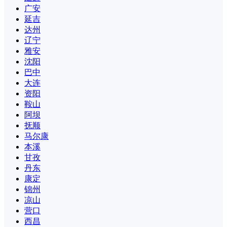
广安
延吉
达州
辽宁
雅安
沈阳
巴中
大连
资阳
鞍山
阿坝
抚顺
马尔康
本溪
甘孜
丹东
康定
锦州
凉山
营口
西昌