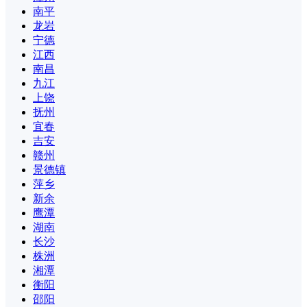
南平
龙岩
宁德
江西
南昌
九江
上饶
抚州
宜春
吉安
赣州
景德镇
萍乡
新余
鹰潭
湖南
长沙
株洲
湘潭
衡阳
邵阳