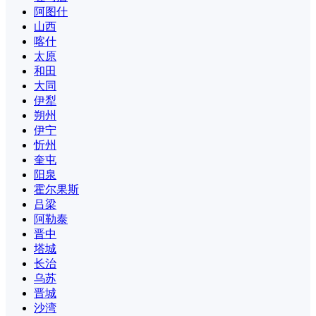
阿图什
山西
喀什
太原
和田
大同
伊犁
朔州
伊宁
忻州
奎屯
阳泉
霍尔果斯
吕梁
阿勒泰
晋中
塔城
长治
乌苏
晋城
沙湾