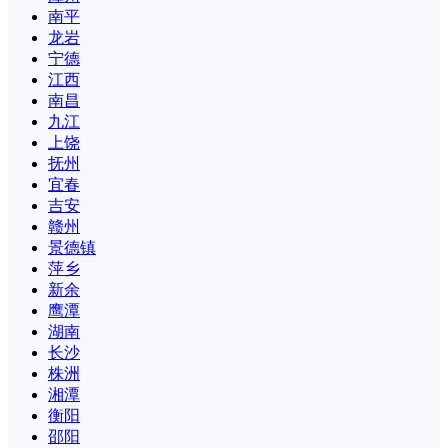
南平
龙岩
宁德
江西
南昌
九江
上饶
抚州
宜春
吉安
赣州
景德镇
萍乡
新余
鹰潭
湖南
长沙
株洲
湘潭
衡阳
邵阳