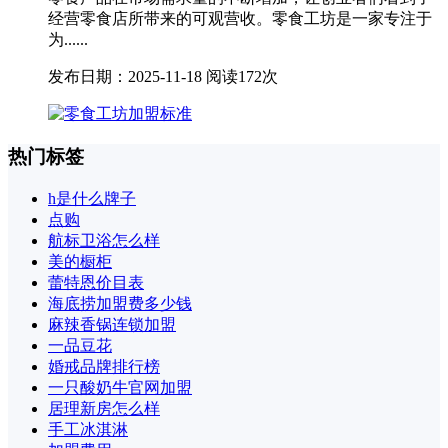
经营零食店所带来的可观营收。零食工坊是一家专注于
为......
发布日期：2025-11-18
阅读172次
热门标签
h是什么牌子
点购
航标卫浴怎么样
美的橱柜
蕾特恩价目表
海底捞加盟费多少钱
麻辣香锅连锁加盟
一品豆花
婚戒品牌排行榜
一只酸奶牛官网加盟
居理新房怎么样
手工冰淇淋