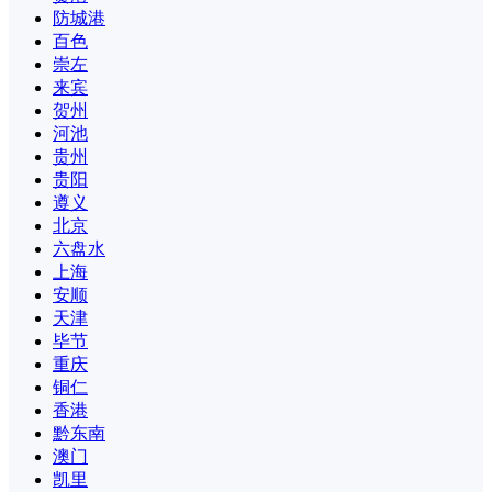
防城港
百色
崇左
来宾
贺州
河池
贵州
贵阳
遵义
北京
六盘水
上海
安顺
天津
毕节
重庆
铜仁
香港
黔东南
澳门
凯里