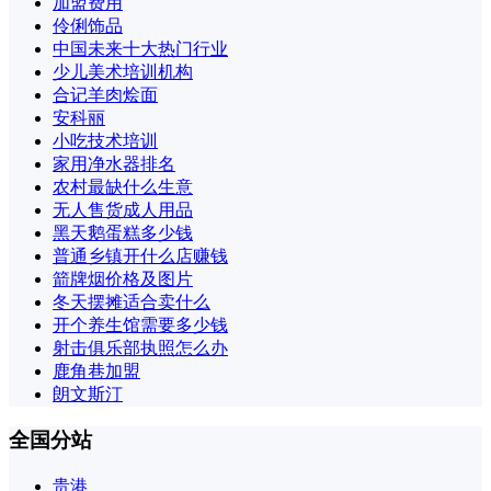
加盟费用
伶俐饰品
中国未来十大热门行业
少儿美术培训机构
合记羊肉烩面
安科丽
小吃技术培训
家用净水器排名
农村最缺什么生意
无人售货成人用品
黑天鹅蛋糕多少钱
普通乡镇开什么店赚钱
箭牌烟价格及图片
冬天摆摊适合卖什么
开个养生馆需要多少钱
射击俱乐部执照怎么办
鹿角巷加盟
朗文斯汀
全国分站
贵港