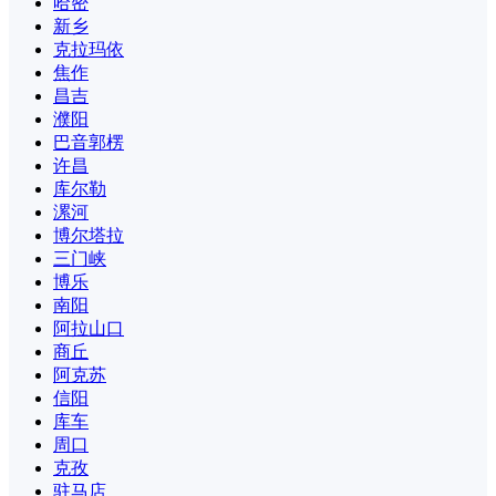
哈密
新乡
克拉玛依
焦作
昌吉
濮阳
巴音郭楞
许昌
库尔勒
漯河
博尔塔拉
三门峡
博乐
南阳
阿拉山口
商丘
阿克苏
信阳
库车
周口
克孜
驻马店