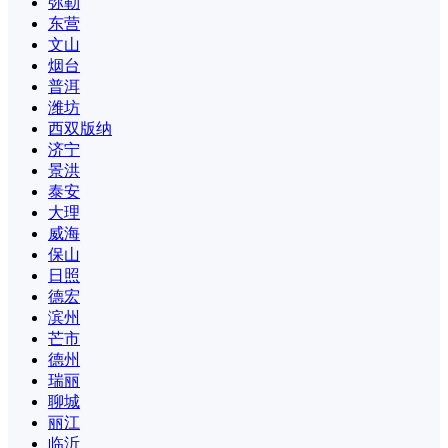
弥勒
东营
文山
烟台
普洱
潍坊
西双版纳
济宁
景洪
泰安
大理
威海
保山
日照
德宏
滨州
芒市
德州
瑞丽
聊城
丽江
临沂