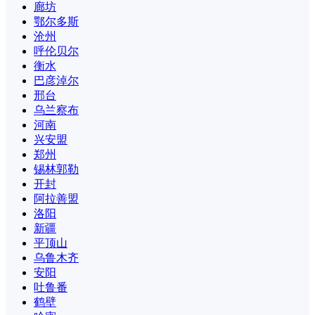
廊坊
鄂尔多斯
沧州
呼伦贝尔
衡水
巴彦淖尔
邢台
乌兰察布
河南
兴安盟
郑州
锡林郭勒
开封
阿拉善盟
洛阳
新疆
平顶山
乌鲁木齐
安阳
吐鲁番
鹤壁