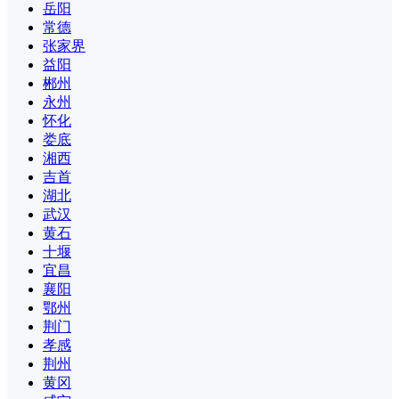
岳阳
常德
张家界
益阳
郴州
永州
怀化
娄底
湘西
吉首
湖北
武汉
黄石
十堰
宜昌
襄阳
鄂州
荆门
孝感
荆州
黄冈