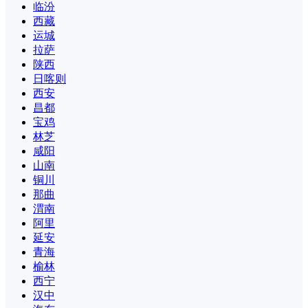
临汾
西藏
运城
拉萨
陕西
日喀则
西安
昌都
宝鸡
林芝
咸阳
山南
铜川
那曲
渭南
阿里
延安
青海
榆林
西宁
汉中