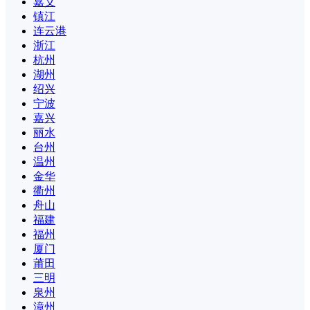
嘉义
镇江
连云港
浙江
杭州
湖州
绍兴
宁波
嘉兴
丽水
台州
温州
金华
衢州
舟山
福建
福州
厦门
莆田
三明
泉州
漳州