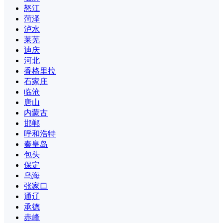
怒江
菏泽
泸水
莱芜
迪庆
河北
香格里拉
石家庄
临沧
唐山
内蒙古
邯郸
呼和浩特
秦皇岛
包头
保定
乌海
张家口
通辽
承德
赤峰