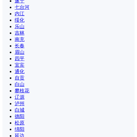
遂宁
七台河
内江
绥化
乐山
吉林
南充
长春
眉山
四平
宜宾
通化
自贡
白山
攀枝花
辽源
泸州
白城
德阳
松原
绵阳
延边