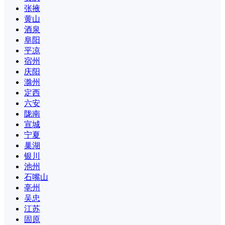
张掖
黄山
酒泉
阜阳
平凉
宿州
庆阳
滁州
定西
六安
陇南
宣城
宁夏
巢湖
银川
池州
石嘴山
亳州
吴忠
江苏
固原