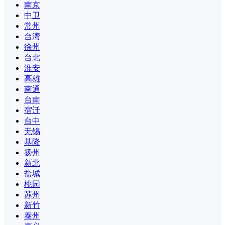
南京
中卫
常州
台湾
徐州
台北
淮安
高雄
南通
台南
宿迁
台中
无锡
基隆
扬州
新北
盐城
桃园
苏州
新竹
泰州