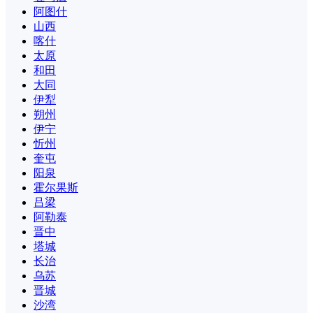
阿图什
山西
喀什
太原
和田
大同
伊犁
朔州
伊宁
忻州
奎屯
阳泉
霍尔果斯
吕梁
阿勒泰
晋中
塔城
长治
乌苏
晋城
沙湾