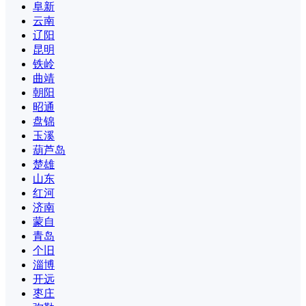
阜新
云南
辽阳
昆明
铁岭
曲靖
朝阳
昭通
盘锦
玉溪
葫芦岛
楚雄
山东
红河
济南
蒙自
青岛
个旧
淄博
开远
枣庄