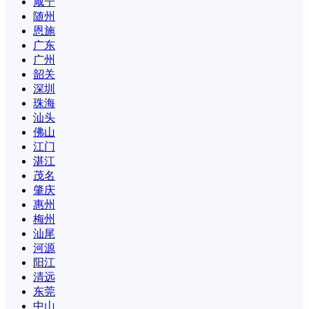
咸宁
随州
恩施
广东
广州
韶关
深圳
珠海
汕头
佛山
江门
湛江
茂名
肇庆
惠州
梅州
汕尾
河源
阳江
清远
东莞
中山