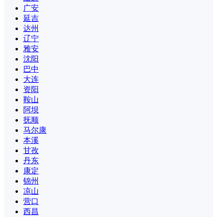
广安
延吉
达州
辽宁
雅安
沈阳
巴中
大连
资阳
鞍山
阿坝
抚顺
马尔康
本溪
甘孜
丹东
康定
锦州
凉山
营口
西昌