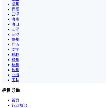
潮州
揭阳
云浮
海南
海口
三亚
三沙
儋州
广西
南宁
桂林
柳州
梧州
钦州
北海
玉林
栏目导航
首页
行业知识