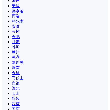
海东
安康
德令哈
商洛
格尔木
安徽
玉树
合肥
甘肃
蚌埠
兰州
芜湖
嘉峪关
淮南
金昌
马鞍山
白银
淮北
天水
铜陵
武威
安庆