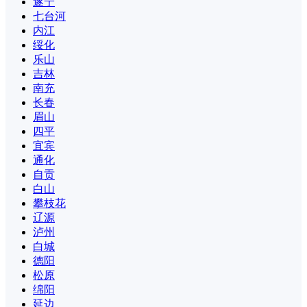
遂宁
七台河
内江
绥化
乐山
吉林
南充
长春
眉山
四平
宜宾
通化
自贡
白山
攀枝花
辽源
泸州
白城
德阳
松原
绵阳
延边