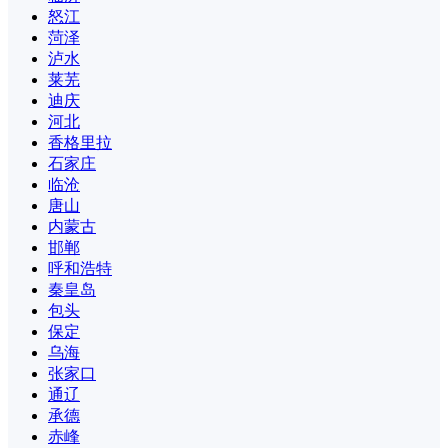
怒江
菏泽
泸水
莱芜
迪庆
河北
香格里拉
石家庄
临沧
唐山
内蒙古
邯郸
呼和浩特
秦皇岛
包头
保定
乌海
张家口
通辽
承德
赤峰