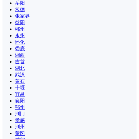
岳阳
常德
张家界
益阳
郴州
永州
怀化
娄底
湘西
吉首
湖北
武汉
黄石
十堰
宜昌
襄阳
鄂州
荆门
孝感
荆州
黄冈