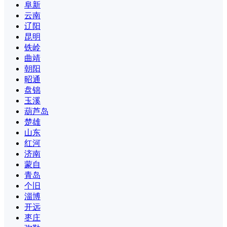
阜新
云南
辽阳
昆明
铁岭
曲靖
朝阳
昭通
盘锦
玉溪
葫芦岛
楚雄
山东
红河
济南
蒙自
青岛
个旧
淄博
开远
枣庄