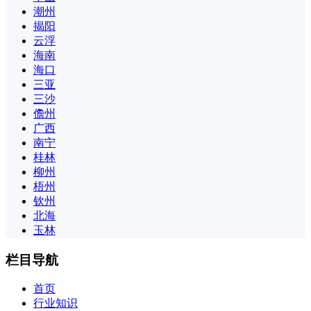
潮州
揭阳
云浮
海南
海口
三亚
三沙
儋州
广西
南宁
桂林
柳州
梧州
钦州
北海
玉林
栏目导航
首页
行业知识