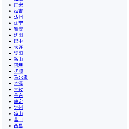
广安
延吉
达州
辽宁
雅安
沈阳
巴中
大连
资阳
鞍山
阿坝
抚顺
马尔康
本溪
甘孜
丹东
康定
锦州
凉山
营口
西昌