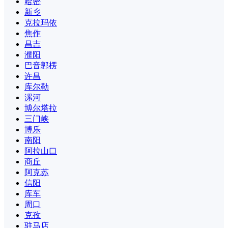
哈密
新乡
克拉玛依
焦作
昌吉
濮阳
巴音郭楞
许昌
库尔勒
漯河
博尔塔拉
三门峡
博乐
南阳
阿拉山口
商丘
阿克苏
信阳
库车
周口
克孜
驻马店