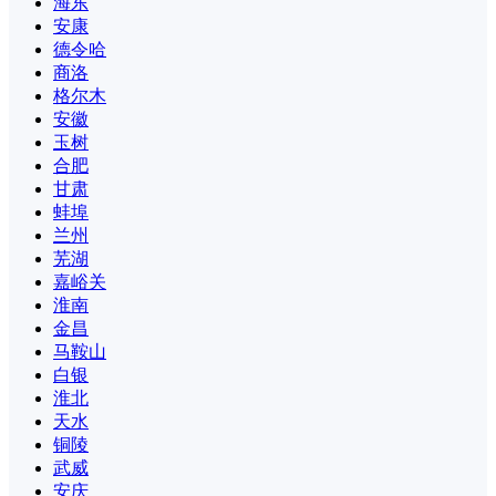
海东
安康
德令哈
商洛
格尔木
安徽
玉树
合肥
甘肃
蚌埠
兰州
芜湖
嘉峪关
淮南
金昌
马鞍山
白银
淮北
天水
铜陵
武威
安庆