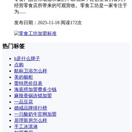
经营零食店所带来的可观营收。零食工坊是一家专注于
为......
发布日期：2025-11-18
阅读172次
热门标签
h是什么牌子
点购
航标卫浴怎么样
美的橱柜
蕾特恩价目表
海底捞加盟费多少钱
麻辣香锅连锁加盟
一品豆花
婚戒品牌排行榜
一只酸奶牛官网加盟
居理新房怎么样
手工冰淇淋