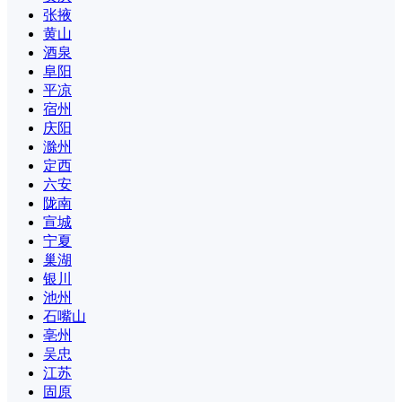
张掖
黄山
酒泉
阜阳
平凉
宿州
庆阳
滁州
定西
六安
陇南
宣城
宁夏
巢湖
银川
池州
石嘴山
亳州
吴忠
江苏
固原