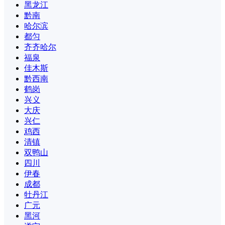
黑龙江
黔南
哈尔滨
都匀
齐齐哈尔
福泉
佳木斯
黔西南
鹤岗
兴义
大庆
兴仁
鸡西
清镇
双鸭山
四川
伊春
成都
牡丹江
广元
黑河