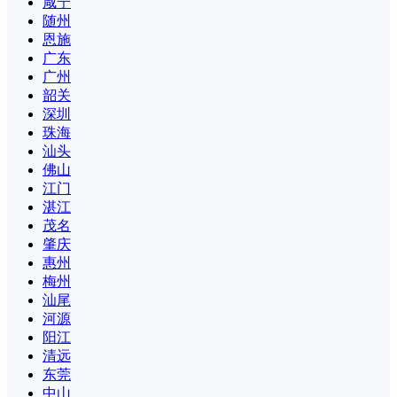
咸宁
随州
恩施
广东
广州
韶关
深圳
珠海
汕头
佛山
江门
湛江
茂名
肇庆
惠州
梅州
汕尾
河源
阳江
清远
东莞
中山