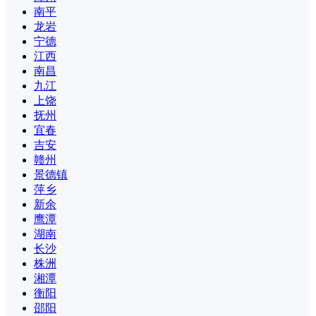
南平
龙岩
宁德
江西
南昌
九江
上饶
抚州
宜春
吉安
赣州
景德镇
萍乡
新余
鹰潭
湖南
长沙
株洲
湘潭
衡阳
邵阳