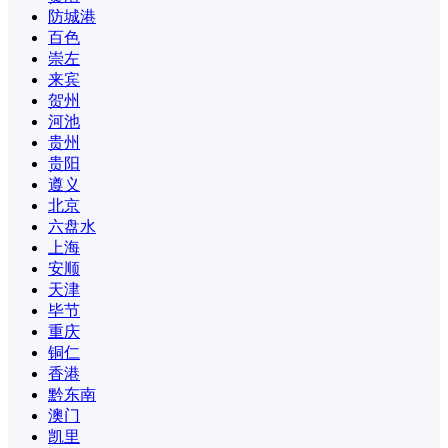
防城港
百色
崇左
来宾
贺州
河池
贵州
贵阳
遵义
北京
六盘水
上海
安顺
天津
毕节
重庆
铜仁
香港
黔东南
澳门
凯里