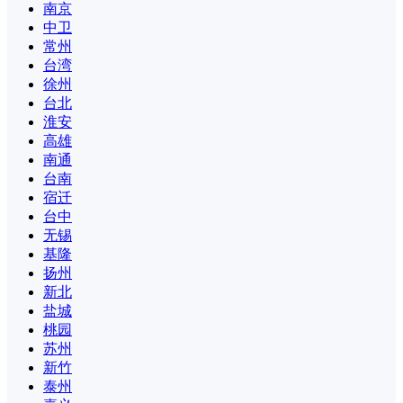
南京
中卫
常州
台湾
徐州
台北
淮安
高雄
南通
台南
宿迁
台中
无锡
基隆
扬州
新北
盐城
桃园
苏州
新竹
泰州