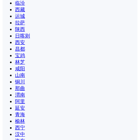
临汾
西藏
运城
拉萨
陕西
日喀则
西安
昌都
宝鸡
林芝
咸阳
山南
铜川
那曲
渭南
阿里
延安
青海
榆林
西宁
汉中