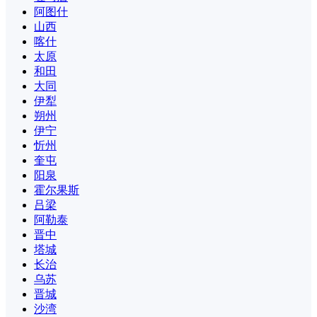
阿图什
山西
喀什
太原
和田
大同
伊犁
朔州
伊宁
忻州
奎屯
阳泉
霍尔果斯
吕梁
阿勒泰
晋中
塔城
长治
乌苏
晋城
沙湾