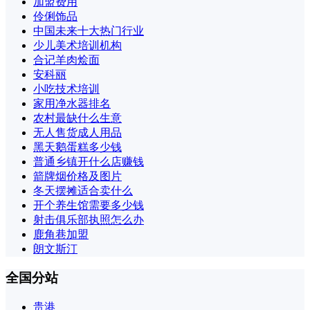
加盟费用
伶俐饰品
中国未来十大热门行业
少儿美术培训机构
合记羊肉烩面
安科丽
小吃技术培训
家用净水器排名
农村最缺什么生意
无人售货成人用品
黑天鹅蛋糕多少钱
普通乡镇开什么店赚钱
箭牌烟价格及图片
冬天摆摊适合卖什么
开个养生馆需要多少钱
射击俱乐部执照怎么办
鹿角巷加盟
朗文斯汀
全国分站
贵港