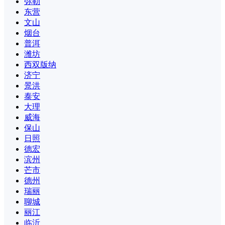
弥勒
东营
文山
烟台
普洱
潍坊
西双版纳
济宁
景洪
泰安
大理
威海
保山
日照
德宏
滨州
芒市
德州
瑞丽
聊城
丽江
临沂