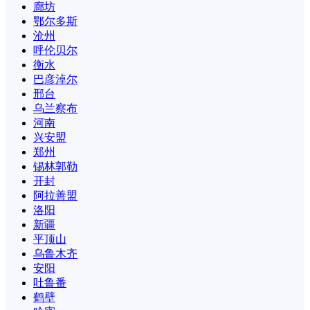
廊坊
鄂尔多斯
沧州
呼伦贝尔
衡水
巴彦淖尔
邢台
乌兰察布
河南
兴安盟
郑州
锡林郭勒
开封
阿拉善盟
洛阳
新疆
平顶山
乌鲁木齐
安阳
吐鲁番
鹤壁