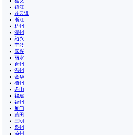
嘉义
镇江
连云港
浙江
杭州
湖州
绍兴
宁波
嘉兴
丽水
台州
温州
金华
衢州
舟山
福建
福州
厦门
莆田
三明
泉州
漳州