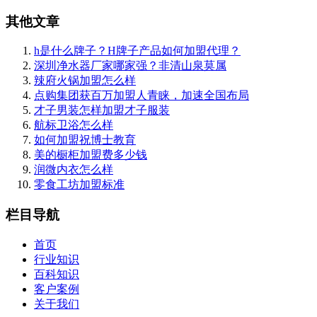
其他文章
h是什么牌子？H牌子产品如何加盟代理？
深圳净水器厂家哪家强？非清山泉莫属
辣府火锅加盟怎么样
点购集团获百万加盟人青睐，加速全国布局
才子男装怎样加盟才子服装
航标卫浴怎么样
如何加盟祝博士教育
美的橱柜加盟费多少钱
润微内衣怎么样
零食工坊加盟标准
栏目导航
首页
行业知识
百科知识
客户案例
关于我们