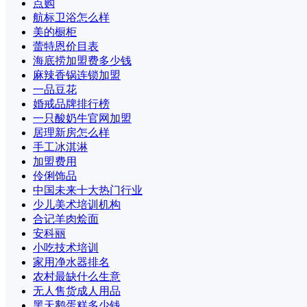
点购
航标卫浴怎么样
美的橱柜
蕾特恩价目表
海底捞加盟费多少钱
麻辣香锅连锁加盟
一品豆花
婚戒品牌排行榜
一只酸奶牛官网加盟
居理新房怎么样
手工冰淇淋
加盟费用
伶俐饰品
中国未来十大热门行业
少儿美术培训机构
合记羊肉烩面
安科丽
小吃技术培训
家用净水器排名
农村最缺什么生意
无人售货成人用品
黑天鹅蛋糕多少钱