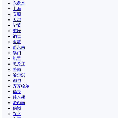
六盘水
上海
安顺
天津
毕节
重庆
铜仁
香港
黔东南
澳门
凯里
黑龙江
黔南
哈尔滨
都匀
齐齐哈尔
福泉
佳木斯
黔西南
鹤岗
兴义