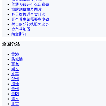
普通乡镇开什么店赚钱
箭牌烟价格及图片
冬天摆摊适合卖什么
开个养生馆需要多少钱
射击俱乐部执照怎么办
鹿角巷加盟
朗文斯汀
全国分站
贵港
防城港
百色
崇左
来宾
贺州
河池
贵州
贵阳
遵义
北京