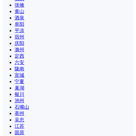
张掖
黄山
酒泉
阜阳
平凉
宿州
庆阳
滁州
定西
六安
陇南
宣城
宁夏
巢湖
银川
池州
石嘴山
亳州
吴忠
江苏
固原