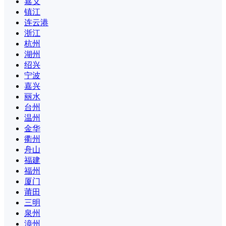
嘉义
镇江
连云港
浙江
杭州
湖州
绍兴
宁波
嘉兴
丽水
台州
温州
金华
衢州
舟山
福建
福州
厦门
莆田
三明
泉州
漳州