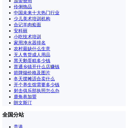
加盟费用
伶俐饰品
中国未来十大热门行业
少儿美术培训机构
合记羊肉烩面
安科丽
小吃技术培训
家用净水器排名
农村最缺什么生意
无人售货成人用品
黑天鹅蛋糕多少钱
普通乡镇开什么店赚钱
箭牌烟价格及图片
冬天摆摊适合卖什么
开个养生馆需要多少钱
射击俱乐部执照怎么办
鹿角巷加盟
朗文斯汀
全国分站
贵港