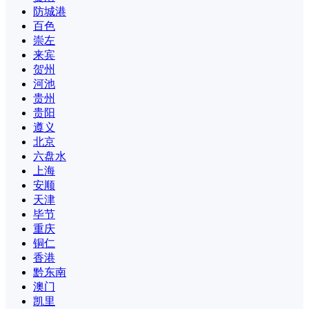
防城港
百色
崇左
来宾
贺州
河池
贵州
贵阳
遵义
北京
六盘水
上海
安顺
天津
毕节
重庆
铜仁
香港
黔东南
澳门
凯里