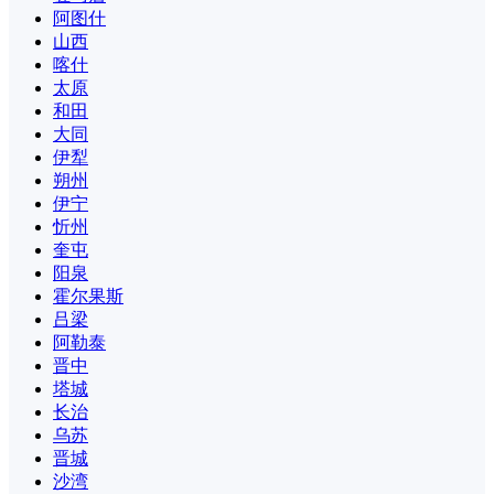
阿图什
山西
喀什
太原
和田
大同
伊犁
朔州
伊宁
忻州
奎屯
阳泉
霍尔果斯
吕梁
阿勒泰
晋中
塔城
长治
乌苏
晋城
沙湾