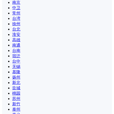
南京
中卫
常州
台湾
徐州
台北
淮安
高雄
南通
台南
宿迁
台中
无锡
基隆
扬州
新北
盐城
桃园
苏州
新竹
泰州