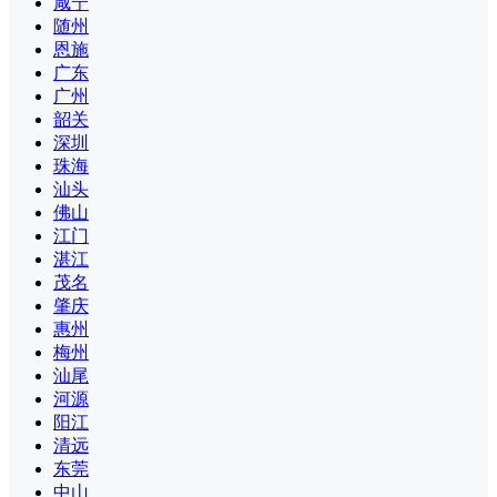
咸宁
随州
恩施
广东
广州
韶关
深圳
珠海
汕头
佛山
江门
湛江
茂名
肇庆
惠州
梅州
汕尾
河源
阳江
清远
东莞
中山