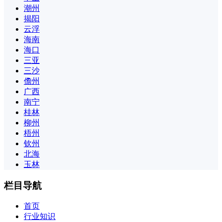
潮州
揭阳
云浮
海南
海口
三亚
三沙
儋州
广西
南宁
桂林
柳州
梧州
钦州
北海
玉林
栏目导航
首页
行业知识