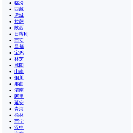
临汾
西藏
运城
拉萨
陕西
日喀则
西安
昌都
宝鸡
林芝
咸阳
山南
铜川
那曲
渭南
阿里
延安
青海
榆林
西宁
汉中