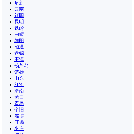
阜新
云南
辽阳
昆明
铁岭
曲靖
朝阳
昭通
盘锦
玉溪
葫芦岛
楚雄
山东
红河
济南
蒙自
青岛
个旧
淄博
开远
枣庄