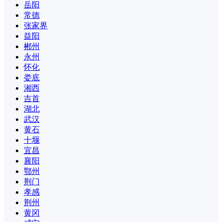
岳阳
常德
张家界
益阳
郴州
永州
怀化
娄底
湘西
吉首
湖北
武汉
黄石
十堰
宜昌
襄阳
鄂州
荆门
孝感
荆州
黄冈