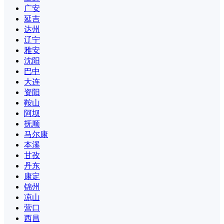
广安
延吉
达州
辽宁
雅安
沈阳
巴中
大连
资阳
鞍山
阿坝
抚顺
马尔康
本溪
甘孜
丹东
康定
锦州
凉山
营口
西昌