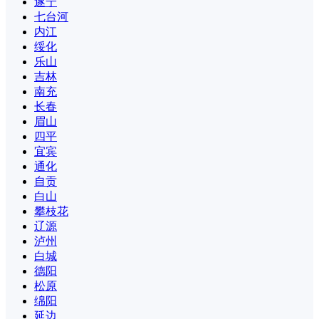
遂宁
七台河
内江
绥化
乐山
吉林
南充
长春
眉山
四平
宜宾
通化
自贡
白山
攀枝花
辽源
泸州
白城
德阳
松原
绵阳
延边