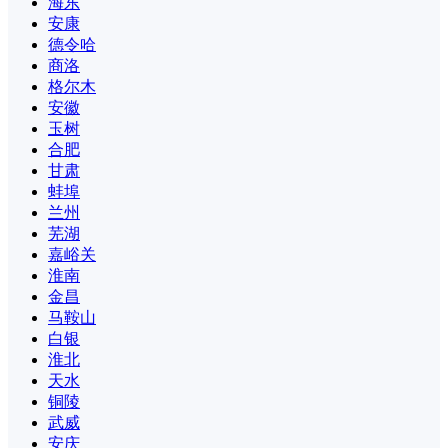
海东
安康
德令哈
商洛
格尔木
安徽
玉树
合肥
甘肃
蚌埠
兰州
芜湖
嘉峪关
淮南
金昌
马鞍山
白银
淮北
天水
铜陵
武威
安庆