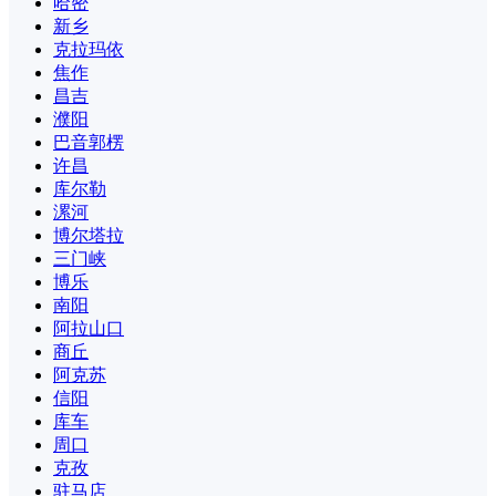
哈密
新乡
克拉玛依
焦作
昌吉
濮阳
巴音郭楞
许昌
库尔勒
漯河
博尔塔拉
三门峡
博乐
南阳
阿拉山口
商丘
阿克苏
信阳
库车
周口
克孜
驻马店