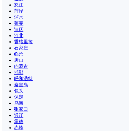
怒江
菏泽
泸水
莱芜
迪庆
河北
香格里拉
石家庄
临沧
唐山
内蒙古
邯郸
呼和浩特
秦皇岛
包头
保定
乌海
张家口
通辽
承德
赤峰