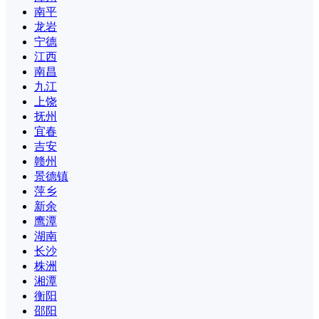
南平
龙岩
宁德
江西
南昌
九江
上饶
抚州
宜春
吉安
赣州
景德镇
萍乡
新余
鹰潭
湖南
长沙
株洲
湘潭
衡阳
邵阳