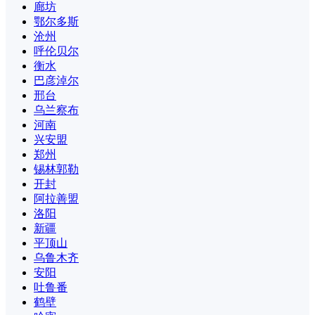
廊坊
鄂尔多斯
沧州
呼伦贝尔
衡水
巴彦淖尔
邢台
乌兰察布
河南
兴安盟
郑州
锡林郭勒
开封
阿拉善盟
洛阳
新疆
平顶山
乌鲁木齐
安阳
吐鲁番
鹤壁