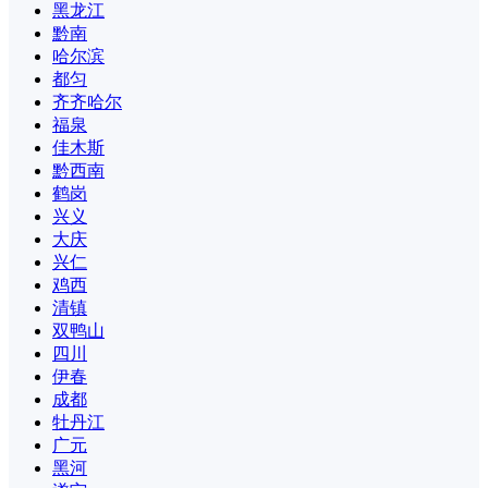
黑龙江
黔南
哈尔滨
都匀
齐齐哈尔
福泉
佳木斯
黔西南
鹤岗
兴义
大庆
兴仁
鸡西
清镇
双鸭山
四川
伊春
成都
牡丹江
广元
黑河