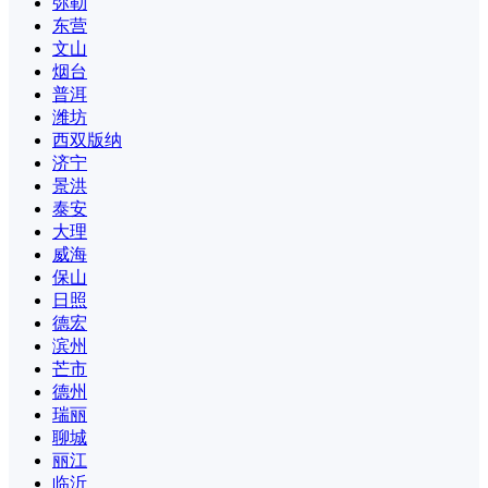
弥勒
东营
文山
烟台
普洱
潍坊
西双版纳
济宁
景洪
泰安
大理
威海
保山
日照
德宏
滨州
芒市
德州
瑞丽
聊城
丽江
临沂