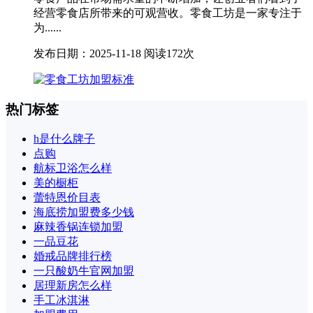
经营零食店所带来的可观营收。零食工坊是一家专注于
为......
发布日期：2025-11-18
阅读172次
热门标签
h是什么牌子
点购
航标卫浴怎么样
美的橱柜
蕾特恩价目表
海底捞加盟费多少钱
麻辣香锅连锁加盟
一品豆花
婚戒品牌排行榜
一只酸奶牛官网加盟
居理新房怎么样
手工冰淇淋