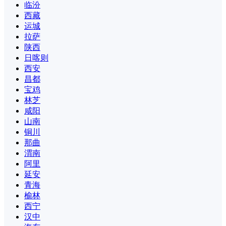
临汾
西藏
运城
拉萨
陕西
日喀则
西安
昌都
宝鸡
林芝
咸阳
山南
铜川
那曲
渭南
阿里
延安
青海
榆林
西宁
汉中