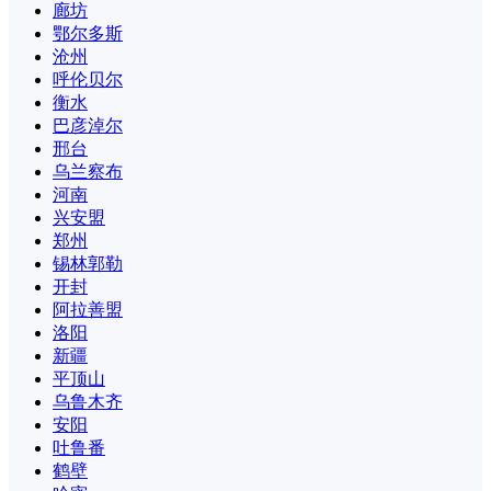
廊坊
鄂尔多斯
沧州
呼伦贝尔
衡水
巴彦淖尔
邢台
乌兰察布
河南
兴安盟
郑州
锡林郭勒
开封
阿拉善盟
洛阳
新疆
平顶山
乌鲁木齐
安阳
吐鲁番
鹤壁