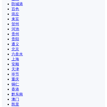
防城港
百色
崇左
来宾
贺州
河池
贵州
贵阳
遵义
北京
六盘水
上海
安顺
天津
毕节
重庆
铜仁
香港
黔东南
澳门
凯里