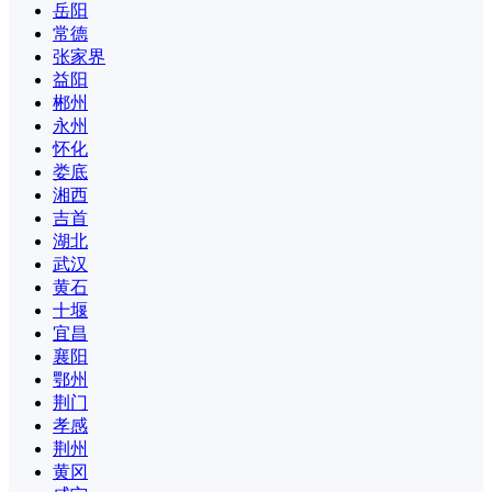
岳阳
常德
张家界
益阳
郴州
永州
怀化
娄底
湘西
吉首
湖北
武汉
黄石
十堰
宜昌
襄阳
鄂州
荆门
孝感
荆州
黄冈