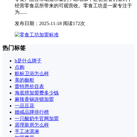
经营零食店所带来的可观营收。零食工坊是一家专注于
为......
发布日期：2025-11-18
阅读172次
热门标签
h是什么牌子
点购
航标卫浴怎么样
美的橱柜
蕾特恩价目表
海底捞加盟费多少钱
麻辣香锅连锁加盟
一品豆花
婚戒品牌排行榜
一只酸奶牛官网加盟
居理新房怎么样
手工冰淇淋