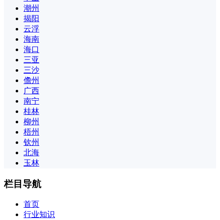
潮州
揭阳
云浮
海南
海口
三亚
三沙
儋州
广西
南宁
桂林
柳州
梧州
钦州
北海
玉林
栏目导航
首页
行业知识