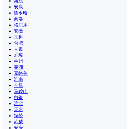
海东
安康
德令哈
商洛
格尔木
安徽
玉树
合肥
甘肃
蚌埠
兰州
芜湖
嘉峪关
淮南
金昌
马鞍山
白银
淮北
天水
铜陵
武威
安庆