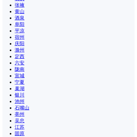
张掖
黄山
酒泉
阜阳
平凉
宿州
庆阳
滁州
定西
六安
陇南
宣城
宁夏
巢湖
银川
池州
石嘴山
亳州
吴忠
江苏
固原