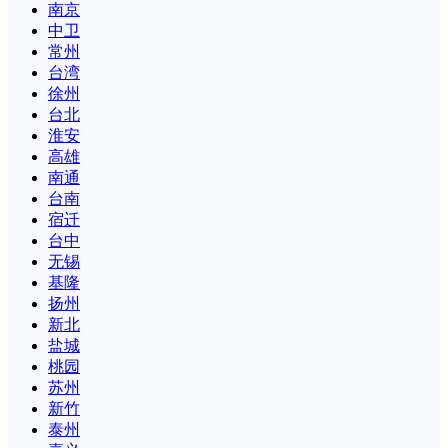
南京
中卫
常州
台湾
徐州
台北
淮安
高雄
南通
台南
宿迁
台中
无锡
基隆
扬州
新北
盐城
桃园
苏州
新竹
泰州