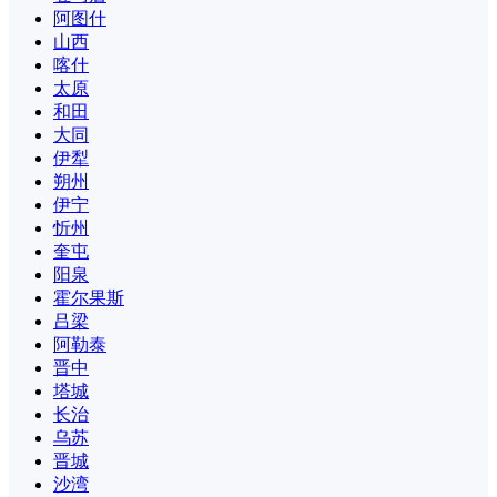
阿图什
山西
喀什
太原
和田
大同
伊犁
朔州
伊宁
忻州
奎屯
阳泉
霍尔果斯
吕梁
阿勒泰
晋中
塔城
长治
乌苏
晋城
沙湾