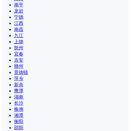
南平
龙岩
宁德
江西
南昌
九江
上饶
抚州
宜春
吉安
赣州
景德镇
萍乡
新余
鹰潭
湖南
长沙
株洲
湘潭
衡阳
邵阳