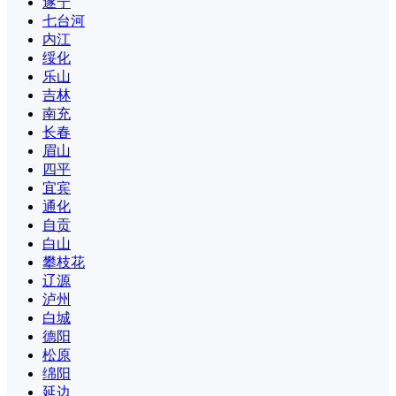
遂宁
七台河
内江
绥化
乐山
吉林
南充
长春
眉山
四平
宜宾
通化
自贡
白山
攀枝花
辽源
泸州
白城
德阳
松原
绵阳
延边