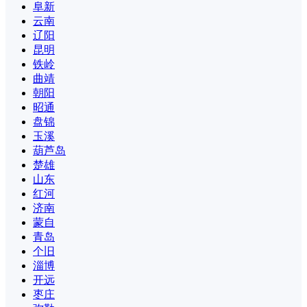
阜新
云南
辽阳
昆明
铁岭
曲靖
朝阳
昭通
盘锦
玉溪
葫芦岛
楚雄
山东
红河
济南
蒙自
青岛
个旧
淄博
开远
枣庄