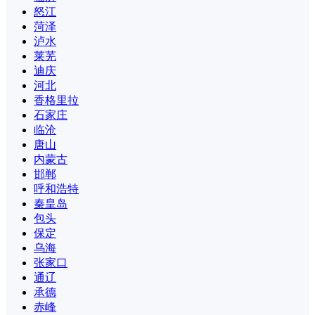
怒江
菏泽
泸水
莱芜
迪庆
河北
香格里拉
石家庄
临沧
唐山
内蒙古
邯郸
呼和浩特
秦皇岛
包头
保定
乌海
张家口
通辽
承德
赤峰