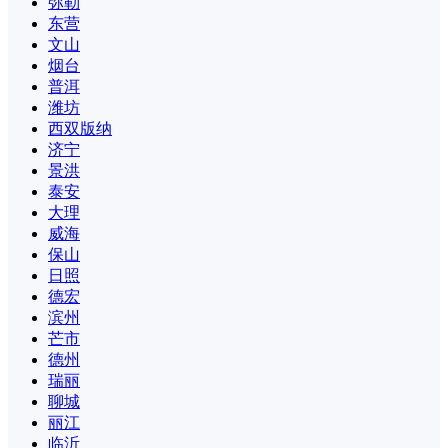
弥勒
东营
文山
烟台
普洱
潍坊
西双版纳
济宁
景洪
泰安
大理
威海
保山
日照
德宏
滨州
芒市
德州
瑞丽
聊城
丽江
临沂