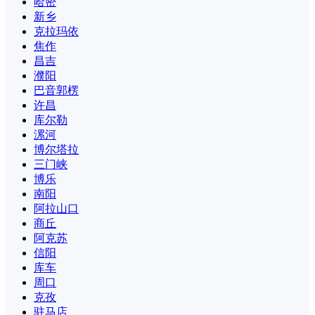
哈密
新乡
克拉玛依
焦作
昌吉
濮阳
巴音郭楞
许昌
库尔勒
漯河
博尔塔拉
三门峡
博乐
南阳
阿拉山口
商丘
阿克苏
信阳
库车
周口
克孜
驻马店