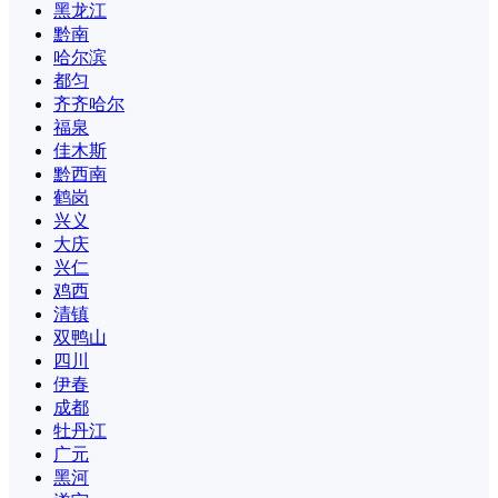
黑龙江
黔南
哈尔滨
都匀
齐齐哈尔
福泉
佳木斯
黔西南
鹤岗
兴义
大庆
兴仁
鸡西
清镇
双鸭山
四川
伊春
成都
牡丹江
广元
黑河