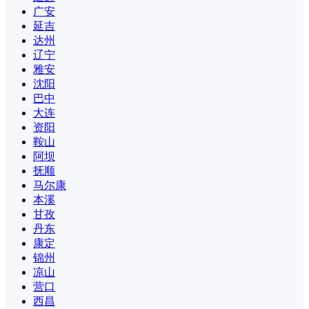
广安
延吉
达州
辽宁
雅安
沈阳
巴中
大连
资阳
鞍山
阿坝
抚顺
马尔康
本溪
甘孜
丹东
康定
锦州
凉山
营口
西昌