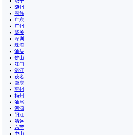
咸宁
随州
恩施
广东
广州
韶关
深圳
珠海
汕头
佛山
江门
湛江
茂名
肇庆
惠州
梅州
汕尾
河源
阳江
清远
东莞
中山