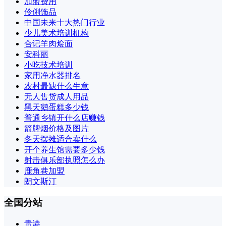
加盟费用
伶俐饰品
中国未来十大热门行业
少儿美术培训机构
合记羊肉烩面
安科丽
小吃技术培训
家用净水器排名
农村最缺什么生意
无人售货成人用品
黑天鹅蛋糕多少钱
普通乡镇开什么店赚钱
箭牌烟价格及图片
冬天摆摊适合卖什么
开个养生馆需要多少钱
射击俱乐部执照怎么办
鹿角巷加盟
朗文斯汀
全国分站
贵港