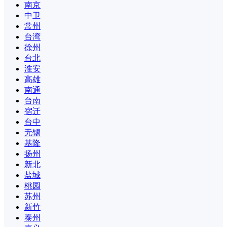
南京
中卫
常州
台湾
徐州
台北
淮安
高雄
南通
台南
宿迁
台中
无锡
基隆
扬州
新北
盐城
桃园
苏州
新竹
泰州