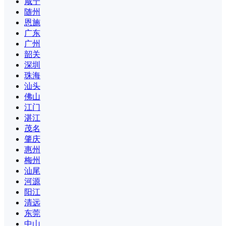
咸宁
随州
恩施
广东
广州
韶关
深圳
珠海
汕头
佛山
江门
湛江
茂名
肇庆
惠州
梅州
汕尾
河源
阳江
清远
东莞
中山