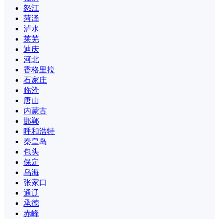
怒江
菏泽
泸水
莱芜
迪庆
河北
香格里拉
石家庄
临沧
唐山
内蒙古
邯郸
呼和浩特
秦皇岛
包头
保定
乌海
张家口
通辽
承德
赤峰