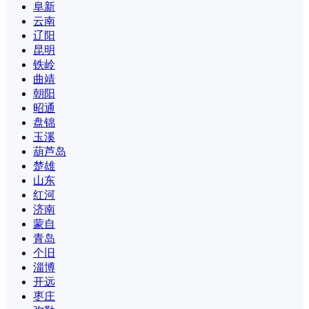
阜新
云南
辽阳
昆明
铁岭
曲靖
朝阳
昭通
盘锦
玉溪
葫芦岛
楚雄
山东
红河
济南
蒙自
青岛
个旧
淄博
开远
枣庄