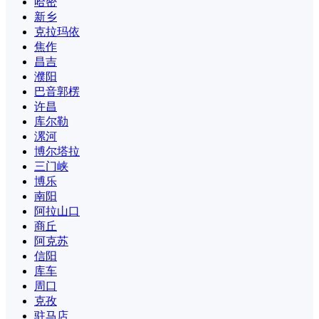
哈密
新乡
克拉玛依
焦作
昌吉
濮阳
巴音郭楞
许昌
库尔勒
漯河
博尔塔拉
三门峡
博乐
南阳
阿拉山口
商丘
阿克苏
信阳
库车
周口
克孜
驻马店