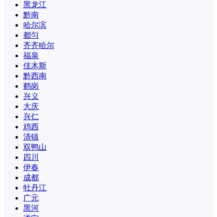
黑龙江
黔南
哈尔滨
都匀
齐齐哈尔
福泉
佳木斯
黔西南
鹤岗
兴义
大庆
兴仁
鸡西
清镇
双鸭山
四川
伊春
成都
牡丹江
广元
黑河