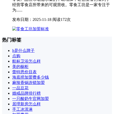
经营零食店所带来的可观营收。零食工坊是一家专注于
为......
发布日期：2025-11-18
阅读172次
热门标签
h是什么牌子
点购
航标卫浴怎么样
美的橱柜
蕾特恩价目表
海底捞加盟费多少钱
麻辣香锅连锁加盟
一品豆花
婚戒品牌排行榜
一只酸奶牛官网加盟
居理新房怎么样
手工冰淇淋