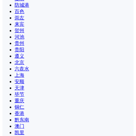
防城港
百色
崇左
来宾
贺州
河池
贵州
贵阳
遵义
北京
六盘水
上海
安顺
天津
毕节
重庆
铜仁
香港
黔东南
澳门
凯里