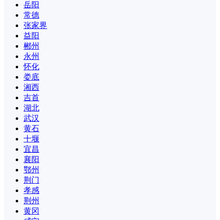
岳阳
常德
张家界
益阳
郴州
永州
怀化
娄底
湘西
吉首
湖北
武汉
黄石
十堰
宜昌
襄阳
鄂州
荆门
孝感
荆州
黄冈