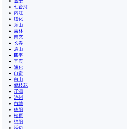
遂宁
七台河
内江
绥化
乐山
吉林
南充
长春
眉山
四平
宜宾
通化
自贡
白山
攀枝花
辽源
泸州
白城
德阳
松原
绵阳
延边