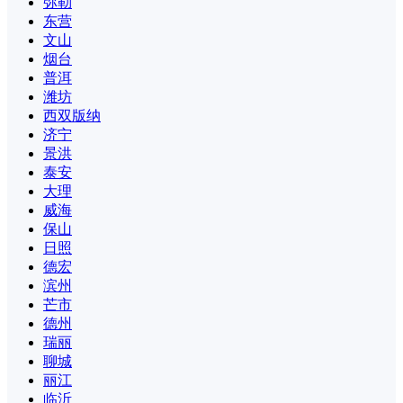
弥勒
东营
文山
烟台
普洱
潍坊
西双版纳
济宁
景洪
泰安
大理
威海
保山
日照
德宏
滨州
芒市
德州
瑞丽
聊城
丽江
临沂