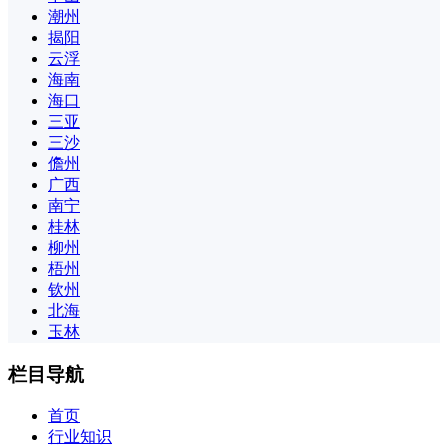
潮州
揭阳
云浮
海南
海口
三亚
三沙
儋州
广西
南宁
桂林
柳州
梧州
钦州
北海
玉林
栏目导航
首页
行业知识