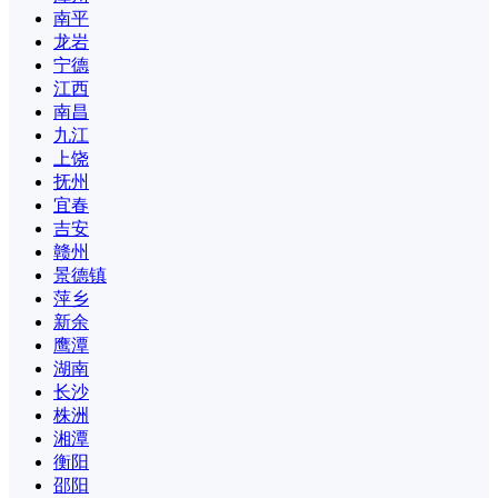
南平
龙岩
宁德
江西
南昌
九江
上饶
抚州
宜春
吉安
赣州
景德镇
萍乡
新余
鹰潭
湖南
长沙
株洲
湘潭
衡阳
邵阳