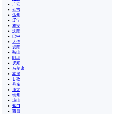
广安
延吉
达州
辽宁
雅安
沈阳
巴中
大连
资阳
鞍山
阿坝
抚顺
马尔康
本溪
甘孜
丹东
康定
锦州
凉山
营口
西昌