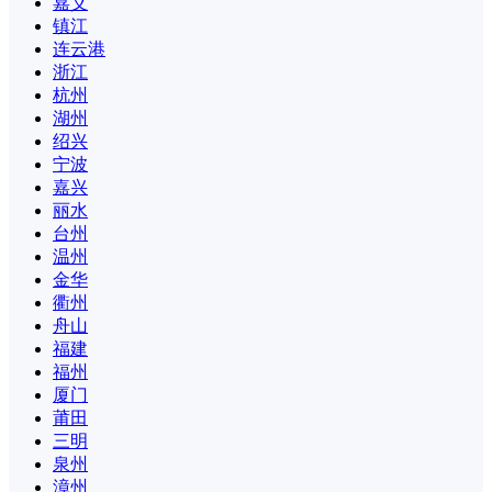
嘉义
镇江
连云港
浙江
杭州
湖州
绍兴
宁波
嘉兴
丽水
台州
温州
金华
衢州
舟山
福建
福州
厦门
莆田
三明
泉州
漳州