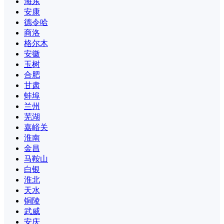
海东
安康
德令哈
商洛
格尔木
安徽
玉树
合肥
甘肃
蚌埠
兰州
芜湖
嘉峪关
淮南
金昌
马鞍山
白银
淮北
天水
铜陵
武威
安庆