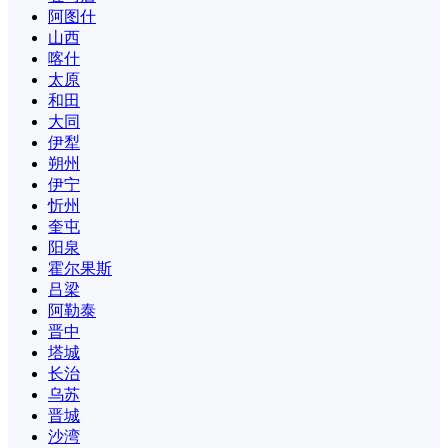
阿图什
山西
喀什
太原
和田
大同
伊犁
朔州
伊宁
忻州
奎屯
阳泉
霍尔果斯
吕梁
阿勒泰
晋中
塔城
长治
乌苏
晋城
沙湾