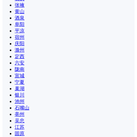
张掖
黄山
酒泉
阜阳
平凉
宿州
庆阳
滁州
定西
六安
陇南
宣城
宁夏
巢湖
银川
池州
石嘴山
亳州
吴忠
江苏
固原