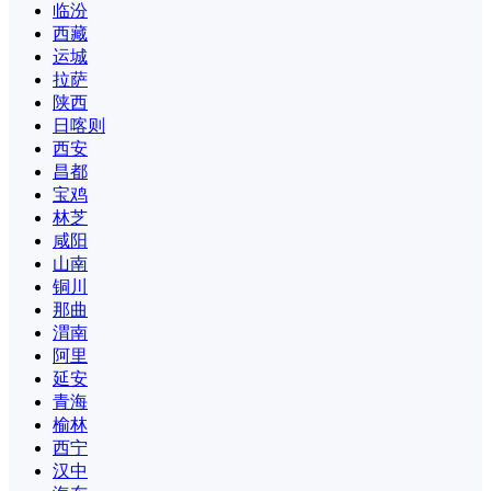
临汾
西藏
运城
拉萨
陕西
日喀则
西安
昌都
宝鸡
林芝
咸阳
山南
铜川
那曲
渭南
阿里
延安
青海
榆林
西宁
汉中