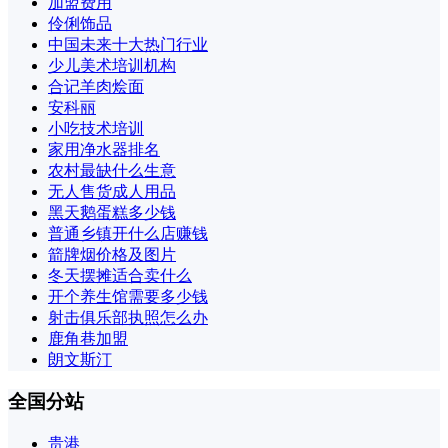
加盟费用
伶俐饰品
中国未来十大热门行业
少儿美术培训机构
合记羊肉烩面
安科丽
小吃技术培训
家用净水器排名
农村最缺什么生意
无人售货成人用品
黑天鹅蛋糕多少钱
普通乡镇开什么店赚钱
箭牌烟价格及图片
冬天摆摊适合卖什么
开个养生馆需要多少钱
射击俱乐部执照怎么办
鹿角巷加盟
朗文斯汀
全国分站
贵港