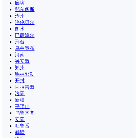
廊坊
鄂尔多斯
沧州
呼伦贝尔
衡水
巴彦淖尔
邢台
乌兰察布
河南
兴安盟
郑州
锡林郭勒
开封
阿拉善盟
洛阳
新疆
平顶山
乌鲁木齐
安阳
吐鲁番
鹤壁