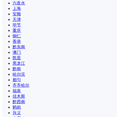
六盘水
上海
安顺
天津
毕节
重庆
铜仁
香港
黔东南
澳门
凯里
黑龙江
黔南
哈尔滨
都匀
齐齐哈尔
福泉
佳木斯
黔西南
鹤岗
兴义