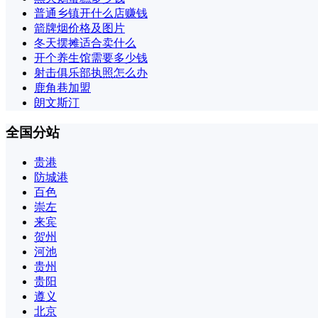
普通乡镇开什么店赚钱
箭牌烟价格及图片
冬天摆摊适合卖什么
开个养生馆需要多少钱
射击俱乐部执照怎么办
鹿角巷加盟
朗文斯汀
全国分站
贵港
防城港
百色
崇左
来宾
贺州
河池
贵州
贵阳
遵义
北京