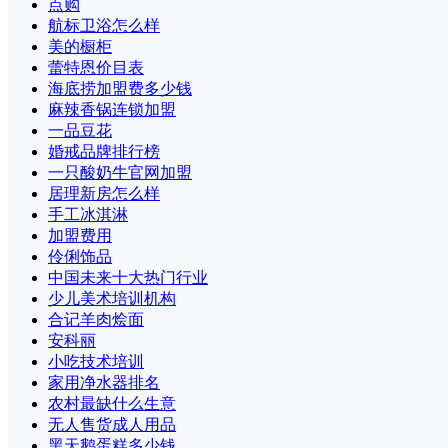
点购
航标卫浴怎么样
美的橱柜
蕾特恩价目表
海底捞加盟费多少钱
麻辣香锅连锁加盟
一品豆花
婚戒品牌排行榜
一只酸奶牛官网加盟
居理新房怎么样
手工冰淇淋
加盟费用
伶俐饰品
中国未来十大热门行业
少儿美术培训机构
合记羊肉烩面
安科丽
小吃技术培训
家用净水器排名
农村最缺什么生意
无人售货成人用品
黑天鹅蛋糕多少钱