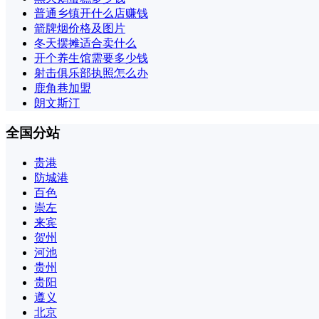
普通乡镇开什么店赚钱
箭牌烟价格及图片
冬天摆摊适合卖什么
开个养生馆需要多少钱
射击俱乐部执照怎么办
鹿角巷加盟
朗文斯汀
全国分站
贵港
防城港
百色
崇左
来宾
贺州
河池
贵州
贵阳
遵义
北京