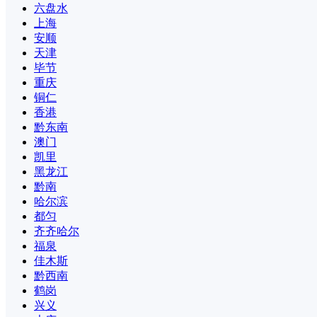
六盘水
上海
安顺
天津
毕节
重庆
铜仁
香港
黔东南
澳门
凯里
黑龙江
黔南
哈尔滨
都匀
齐齐哈尔
福泉
佳木斯
黔西南
鹤岗
兴义