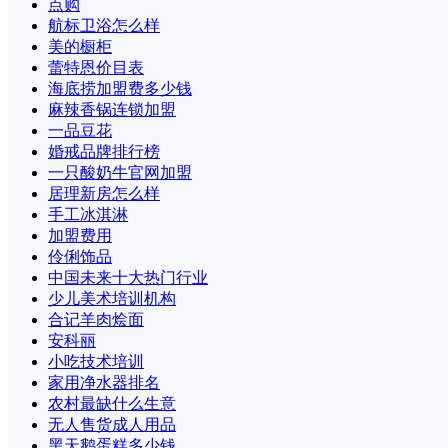
点购
航标卫浴怎么样
美的橱柜
蕾特恩价目表
海底捞加盟费多少钱
麻辣香锅连锁加盟
一品豆花
婚戒品牌排行榜
一只酸奶牛官网加盟
居理新房怎么样
手工冰淇淋
加盟费用
伶俐饰品
中国未来十大热门行业
少儿美术培训机构
合记羊肉烩面
安科丽
小吃技术培训
家用净水器排名
农村最缺什么生意
无人售货成人用品
黑天鹅蛋糕多少钱