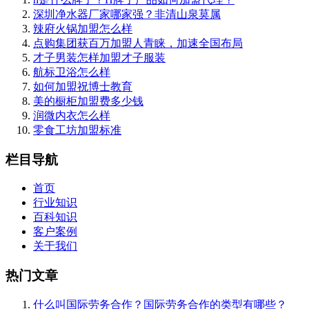
深圳净水器厂家哪家强？非清山泉莫属
辣府火锅加盟怎么样
点购集团获百万加盟人青睐，加速全国布局
才子男装怎样加盟才子服装
航标卫浴怎么样
如何加盟祝博士教育
美的橱柜加盟费多少钱
润微内衣怎么样
零食工坊加盟标准
栏目导航
首页
行业知识
百科知识
客户案例
关于我们
热门文章
什么叫国际劳务合作？国际劳务合作的类型有哪些？