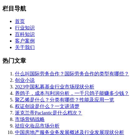
栏目导航
首页
行业知识
百科知识
客户案例
关于我们
热门文章
什么叫国际劳务合作？国际劳务合作的类型有哪些？
创业小说
2023中国私募基金行业市场现状分析
养鸽子，成本与利润分析，一千只鸽子能赚多少钱？
聚乙烯是什么？分类有哪些？性能及应用一览
权证创设是什么？一文讲清楚
派克兰帝Paclantic是什么档次？
市场营销战略
祛痘化妆品市场分析
中国房地产服务业务发展概述及行业发展现状分析