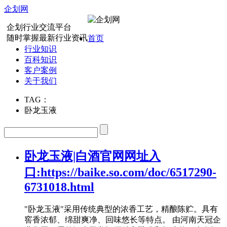
企划网
企划行业交流平台
随时掌握最新行业资讯
首页
行业知识
百科知识
客户案例
关于我们
TAG：
卧龙玉液
卧龙玉液|白酒官网网址入
口:https://baike.so.com/doc/6517290-
6731018.html
"卧龙玉液"采用传统典型的浓香工艺，精酿陈贮。具有
窖香浓郁、绵甜爽净、回味悠长等特点。 由河南天冠企