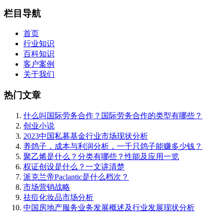
栏目导航
首页
行业知识
百科知识
客户案例
关于我们
热门文章
什么叫国际劳务合作？国际劳务合作的类型有哪些？
创业小说
2023中国私募基金行业市场现状分析
养鸽子，成本与利润分析，一千只鸽子能赚多少钱？
聚乙烯是什么？分类有哪些？性能及应用一览
权证创设是什么？一文讲清楚
派克兰帝Paclantic是什么档次？
市场营销战略
祛痘化妆品市场分析
中国房地产服务业务发展概述及行业发展现状分析