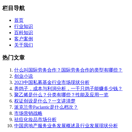
栏目导航
首页
行业知识
百科知识
客户案例
关于我们
热门文章
什么叫国际劳务合作？国际劳务合作的类型有哪些？
创业小说
2023中国私募基金行业市场现状分析
养鸽子，成本与利润分析，一千只鸽子能赚多少钱？
聚乙烯是什么？分类有哪些？性能及应用一览
权证创设是什么？一文讲清楚
派克兰帝Paclantic是什么档次？
市场营销战略
祛痘化妆品市场分析
中国房地产服务业务发展概述及行业发展现状分析