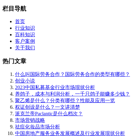
栏目导航
首页
行业知识
百科知识
客户案例
关于我们
热门文章
什么叫国际劳务合作？国际劳务合作的类型有哪些？
创业小说
2023中国私募基金行业市场现状分析
养鸽子，成本与利润分析，一千只鸽子能赚多少钱？
聚乙烯是什么？分类有哪些？性能及应用一览
权证创设是什么？一文讲清楚
派克兰帝Paclantic是什么档次？
市场营销战略
祛痘化妆品市场分析
中国房地产服务业务发展概述及行业发展现状分析