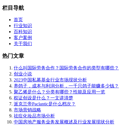
栏目导航
首页
行业知识
百科知识
客户案例
关于我们
热门文章
什么叫国际劳务合作？国际劳务合作的类型有哪些？
创业小说
2023中国私募基金行业市场现状分析
养鸽子，成本与利润分析，一千只鸽子能赚多少钱？
聚乙烯是什么？分类有哪些？性能及应用一览
权证创设是什么？一文讲清楚
派克兰帝Paclantic是什么档次？
市场营销战略
祛痘化妆品市场分析
中国房地产服务业务发展概述及行业发展现状分析