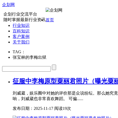
企划网
企划行业交流平台
随时掌握最新行业资讯
首页
行业知识
百科知识
客户案例
关于我们
TAG：
张宝林的李梅出狱
征服中李梅原型粟丽君照片（曝光粟
刘威葳，娱乐圈中对她的评价那是众说纷纭。那么她究竟
响，刘威葳也非常喜欢舞蹈。 可偏......
发布日期：2025-11-17
阅读19次