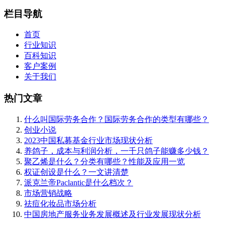
栏目导航
首页
行业知识
百科知识
客户案例
关于我们
热门文章
什么叫国际劳务合作？国际劳务合作的类型有哪些？
创业小说
2023中国私募基金行业市场现状分析
养鸽子，成本与利润分析，一千只鸽子能赚多少钱？
聚乙烯是什么？分类有哪些？性能及应用一览
权证创设是什么？一文讲清楚
派克兰帝Paclantic是什么档次？
市场营销战略
祛痘化妆品市场分析
中国房地产服务业务发展概述及行业发展现状分析